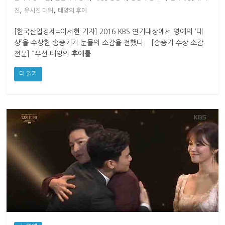
,
,
진
유시진 대위
태양의 후예
[한국산업경제=이서현 기자] 2016 KBS 연기대상에서 영예의 ‘대
상’을 수상한 송중기가 눈물의 소감을 전했다. [송중기 수상 소감
전문] “우선 태양의 후예를
더 읽기