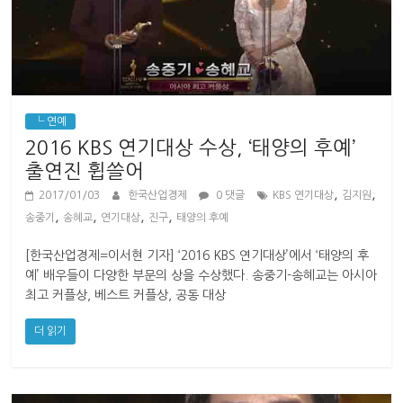
└ 연예
2016 KBS 연기대상 수상, ‘태양의 후예’
출연진 휩쓸어
,
,
2017/01/03
한국산업경제
0 댓글
KBS 연기대상
김지원
,
,
,
,
송중기
송혜교
연기대상
진구
태양의 후예
[한국산업경제=이서현 기자] ‘2016 KBS 연기대상’에서 ‘태양의 후
예’ 배우들이 다양한 부문의 상을 수상했다. 송중기-송혜교는 아시아
최고 커플상, 베스트 커플상, 공동 대상
더 읽기