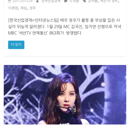
,
,
2017/01/29
한국산업경제
0 댓글
강하늘
섹션 tv 정우
,
,
이경영
재심
정우
[한국산업경제=인터넷뉴스팀] 배우 정우가 촬영 중 부상을 입은 사
실이 뒤늦게 알려졌다. 1월 29일 MC 김국진, 임지연 진행으로 저녁
MBC ‘섹션TV 연예통신’ 863회가 방영됐다.
더 읽기