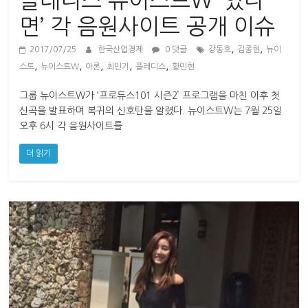
플레디스 뉴이스트W ‘있다
산
업
면’ 각 음원사이트 공개 이슈
경
,
,
제
2017/07/25
한국산업경제
0 댓글
강동호
김종현
뉴이
,
,
,
,
,
스트
뉴이스트W
아론
최민기
플레디스
황민현
그룹 뉴이스트W가 ‘프로듀스101 시즌2’ 프로그램을 마친 이후 첫
신곡을 발표하며 복귀의 신호탄을 알렸다. 뉴이스트W는 7월 25일
오후 6시 각 음원사이트를
더 읽기