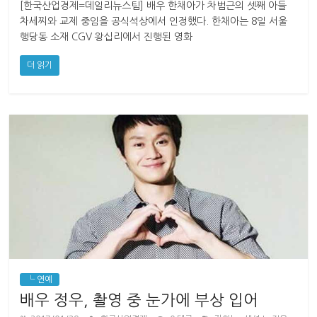
[한국산업경제=데일리뉴스팀] 배우 한채아가 차범근의 셋째 아들
차세찌와 교제 중임을 공식석상에서 인정했다. 한채아는 8일 서울
행당동 소재 CGV 왕십리에서 진행된 영화
더 읽기
└ 연예
배우 정우, 촬영 중 눈가에 부상 입어