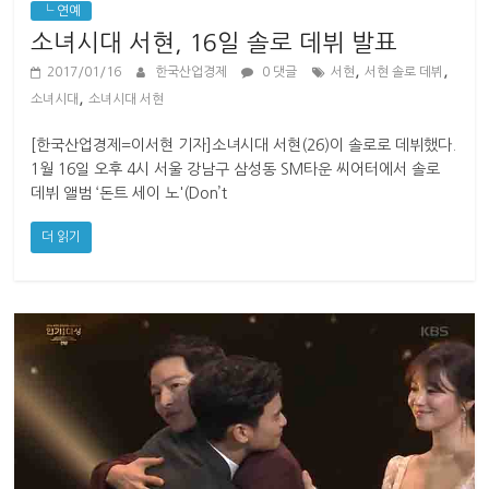
└ 연예
소녀시대 서현, 16일 솔로 데뷔 발표
,
,
2017/01/16
한국산업경제
0 댓글
서현
서현 솔로 데뷔
,
소녀시대
소녀시대 서현
[한국산업경제=이서현 기자]소녀시대 서현(26)이 솔로로 데뷔했다.
1월 16일 오후 4시 서울 강남구 삼성동 SM타운 씨어터에서 솔로
데뷔 앨범 ‘돈트 세이 노'(Don’t
더 읽기