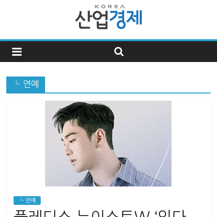
한
국
└ 연예
산
업
경
제
한
└ 연예
국