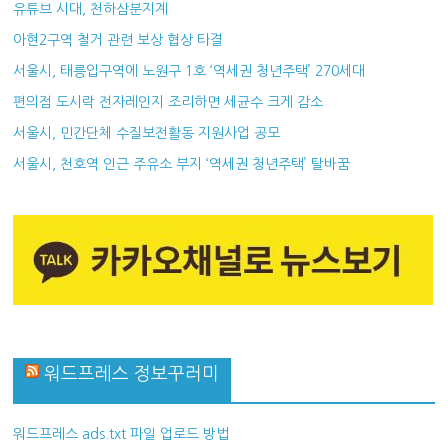
유튜브 시대, 천하삼분지계
아현2구역 철거 관련 보상 협상 타결
서울시, 태릉입구역에 노원구 1호 ‘역세권 청년주택’ 270세대
편의점 도시락 전자레인지 조리하면 세균수 크게 감소
서울시, 민간단체 수질보전활동 지원사업 공모
서울시, 천호역 인근 주유소 부지 ‘역세권 청년주택’ 탈바꿈
워드프레스 정보꾸러미
워드프레스 ads.txt 파일 업로드 방법