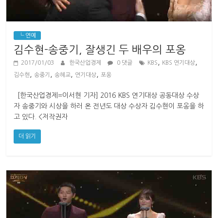
└ 연예
김수현-송중기, 잘생긴 두 배우의 포옹
,
,
2017/01/03
한국산업경제
0 댓글
KBS
KBS 연기대상
,
,
,
,
김수현
송중기
송혜교
연기대상
포옹
[한국산업경제=이서현 기자] 2016 KBS 연기대상 공동대상 수상
자 송중기와 시상을 하러 온 전년도 대상 수상자 김수현이 포옹을 하
고 있다. <저작권자
더 읽기