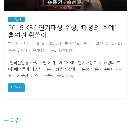
└ 연예
2016 KBS 연기대상 수상, ‘태양의 후예’
출연진 휩쓸어
,
,
2017/01/01
한국산업경제
0 댓글
KBS 연기대상
김지원
,
,
,
,
송중기
송혜교
연기대상
진구
태양의 후예
[한국산업경제=이서현 기자] ‘2016 KBS 연기대상’에서 ‘태양의 후
예’ 배우들이 다양한 부문의 상을 수상했다. 송중기-송혜교는 아시아
최고 커플상, 베스트 커플상, 공동 대상
더 읽기
← 이전