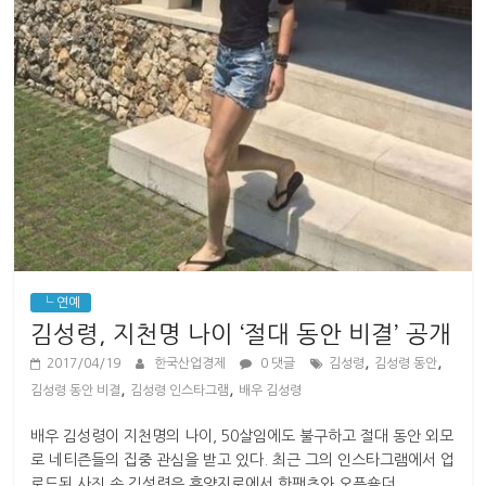
└ 연예
김성령, 지천명 나이 ‘절대 동안 비결’ 공개
,
,
2017/04/19
한국산업경제
0 댓글
김성령
김성령 동안
,
,
김성령 동안 비결
김성령 인스타그램
배우 김성령
배우 김성령이 지천명의 나이, 50살임에도 불구하고 절대 동안 외모
로 네티즌들의 집중 관심을 받고 있다. 최근 그의 인스타그램에서 업
로드된 사진 속 김성령은 휴양지로에서 핫팬츠와 오픈숄더