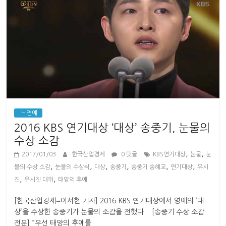
└ 연예
2016 KBS 연기대상 ‘대상’ 송중기, 눈물의
수상 소감
,
,
2017/01/03
한국산업경제
0 댓글
KBS연기대상
눈물
눈
,
,
,
,
,
,
물의 수상 소감
눈물의 수상식
대상
송중기
송중기 송혜교
연기대상
유시
,
,
진
유시진 대위
태양의 후예
[한국산업경제=이서현 기자] 2016 KBS 연기대상에서 영예의 ‘대
상’을 수상한 송중기가 눈물의 소감을 전했다. [송중기 수상 소감
전문] “우선 태양의 후예를