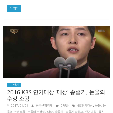
더 읽기
└ 연예
2016 KBS 연기대상 ‘대상’ 송중기, 눈물의
수상 소감
,
,
2017/01/01
한국산업경제
0 댓글
KBS연기대상
눈물
눈
,
,
,
,
,
,
물의 수상 소감
눈물의 수상식
대상
송중기
송중기 송혜교
연기대상
유시