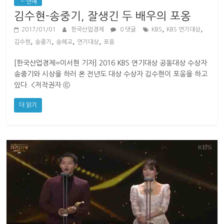
└ 연예
김수현-송중기, 잘생긴 두 배우의 포옹
,
,
2017/01/01
한국산업경제
0 댓글
KBS
KBS 연기대상
,
,
,
,
김수현
송중기
송혜교
연기대상
포옹
[한국산업경제=이서현 기자] 2016 KBS 연기대상 공동대상 수상자
송중기와 시상을 하러 온 전년도 대상 수상자 김수현이 포옹을 하고
있다. <저작권자 ⓒ
더 읽기