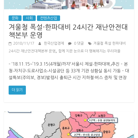
문화
사회
컨텐츠산업
겨울철 폭설·한파대비 24시간 재난안전대
책본부 운영
2018/11/17
한국산업경제
0 댓글
겨울철 폭설 한파대비
,
24시간 재난안전대책본부 운영
함께 치운 눈으로 더 행복해지는 우리마을
– ‘18.11.15~’19.3.15(4개월)까지「서울시 제설‧한파대책」추진 – 본
청‧자치구‧도로사업소‧시설공단 등 33개 기관 상황실 동시 가동 – 대
설특보(주의보, 경보)발령시 출퇴근 시간 지하철·버스 증차 및 연장
더 읽기