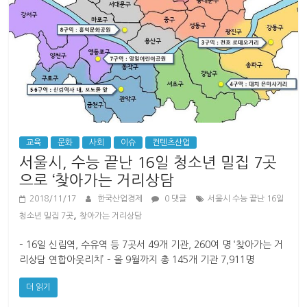
교육
문화
사회
이슈
컨텐츠산업
서울시, 수능 끝난 16일 청소년 밀집 7곳
으로 ‘찾아가는 거리상담
2018/11/17
한국산업경제
0 댓글
서울시 수능 끝난 16일
,
청소년 밀집 7곳
찾아가는 거리상담
– 16일 신림역, 수유역 등 7곳서 49개 기관, 260여 명 ‘찾아가는 거
리상담 연합아웃리치’ – 올 9월까지 총 145개 기관 7,911명
더 읽기