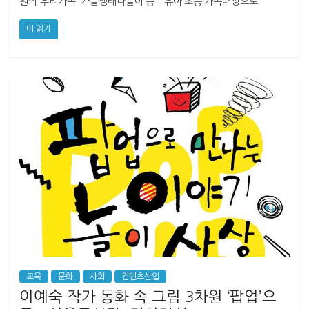
원의 우리가족 ‘가을생태나들이‘등 – 유아·초등·가족대상으로
더 읽기
교육
문화
사회
컨텐츠산업
이예숙 작가 동화 속 그림 3차원 ‘팝업’으