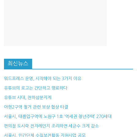
최신뉴스
워드프레스 운영, 시작해야 되는 3가지 이유
유튜브의 로고는 간단하고 명료하다
유튜브 시대, 천하삼분지계
아현2구역 철거 관련 보상 협상 타결
서울시, 태릉입구역에 노원구 1호 ‘역세권 청년주택’ 270세대
편의점 도시락 전자레인지 조리하면 세균수 크게 감소
서울시, 민간단체 수질보전활동 지원사업 공모