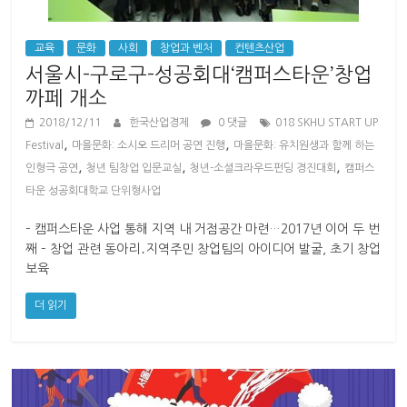
교육
문화
사회
창업과 벤처
컨텐츠산업
서울시-구로구-성공회대‘캠퍼스타운’창업
까페 개소
2018/12/11
한국산업경제
0 댓글
018 SKHU START UP
,
,
Festival
마을문화: 소시오 드리머 공연 진행
마을문화: 유치원생과 함께 하는
,
,
,
인형극 공연
청년 팀창업 입문교실
청년-소셜크라우드펀딩 경진대회
캠퍼스
타운 성공회대학교 단위형사업
– 캠퍼스타운 사업 통해 지역 내 거점공간 마련…2017년 이어 두 번
째 – 창업 관련 동아리․지역주민 창업팀의 아이디어 발굴, 초기 창업
보육
더 읽기