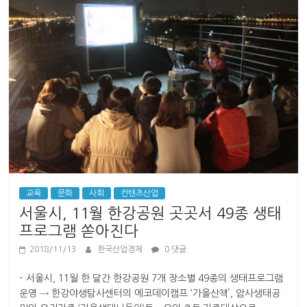
교육
문화
사회
컨텐츠산업
서울시, 11월 한강공원 곳곳서 49종 생태
프로그램 쏟아진다
2018/11/13
한국산업경제
0 댓글
– 서울시, 11월 한 달간 한강공원 7개 장소별 49종의 생태프로그램
운영 → 한강야생탐사센터의 에코데이캠프 ‘가을산책’, 암사생태공