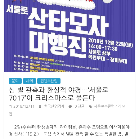
문화
사회
컨텐츠산업
심 별 관측과 환상적 야경…‘서울로
7017’이 크리스마스로 물든다
2018/12/11
한국산업경제
0 댓글
서울로북클럽 4기 모
집
– 12일(수)부터 탄생별자리, 라이팅볼, 은하수 조명으로 이색겨울야
경 선사(~’19.2.) – 도심 속에서 별을 관측 할 수 있는 특별한 밤, 별