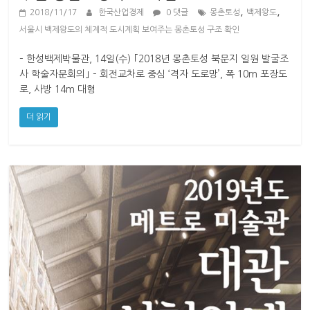
,
,
2018/11/17
한국산업경제
0 댓글
몽촌토성
백제왕도
서울시 백제왕도의 체계적 도시계획 보여주는 몽촌토성 구조 확인
– 한성백제박물관, 14일(수) ｢2018년 몽촌토성 북문지 일원 발굴조
사 학술자문회의｣ – 회전교차로 중심 ‘격자 도로망’, 폭 10m 포장도
로, 사방 14m 대형
더 읽기