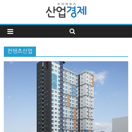
한
국
컨텐츠산업
산
업
경
제
한
국