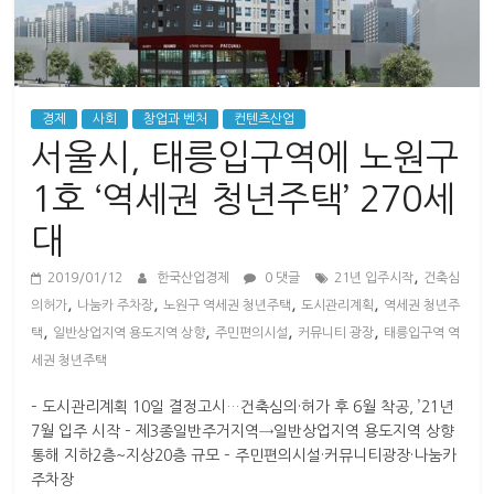
산
업
경
제
경제
사회
창업과 벤처
컨텐츠산업
서울시, 태릉입구역에 노원구
1호 ‘역세권 청년주택’ 270세
대
,
2019/01/12
한국산업경제
0 댓글
21년 입주시작
건축심
,
,
,
,
의허가
나눔카 주차장
노원구 역세권 청년주택
도시관리계획
역세권 청년주
,
,
,
,
택
일반상업지역 용도지역 상향
주민편의시설
커뮤니티 광장
태릉입구역 역
세권 청년주택
– 도시관리계획 10일 결정고시…건축심의·허가 후 6월 착공, ’21년
7월 입주 시작 – 제3종일반주거지역→일반상업지역 용도지역 상향
통해 지하2층~지상20층 규모 – 주민편의시설·커뮤니티광장·나눔카
주차장