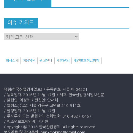
이슈 키워드
이
슈
키
워
회사소개
이용약관
광고안내
제휴문의
개인보호취급방침
드
명칭(한국산업경제일보) / 등록번호: 서울 아 04221
/ 등록일자: 2016년 11월 17일 / 제호: 한국산업경제일보신문
/ 발행인: 이정래 / 편집인: 안서희
/ 발행소(주소): 서울 강동구 고덕로 210 911호
/ 발행일자: 2016년 11월 17일
/ 주사무소 또는 발행소의 전화번호: 010-4827-0467
/ 청소년보호책임자: 이서현
Copyright ⓒ 2016 한국산업경제. All rights reserved.
보도자료 및 광고문의
:
hankookind@gmail.com