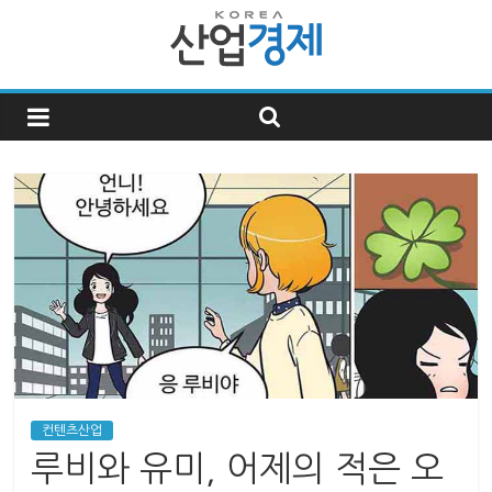
한
국
산
업
경
제
컨텐츠산업
한
루비와 유미, 어제의 적은 오
국