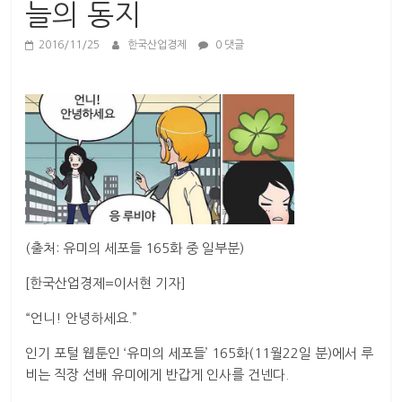
산
늘의 동지
업
경
2016/11/25
한국산업경제
0 댓글
제
(출처: 유미의 세포들 165화 중 일부분)
[한국산업경제=이서현 기자]
“언니! 안녕하세요.”
인기 포털 웹툰인 ‘유미의 세포들’ 165화(11월22일 분)에서 루
비는 직장 선배 유미에게 반갑게 인사를 건넨다.