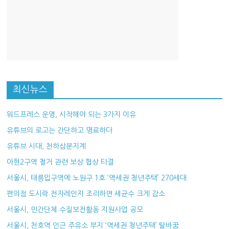
최신뉴스
워드프레스 운영, 시작해야 되는 3가지 이유
유튜브의 로고는 간단하고 명료하다
유튜브 시대, 천하삼분지계
아현2구역 철거 관련 보상 협상 타결
서울시, 태릉입구역에 노원구 1호 ‘역세권 청년주택’ 270세대
편의점 도시락 전자레인지 조리하면 세균수 크게 감소
서울시, 민간단체 수질보전활동 지원사업 공모
서울시, 천호역 인근 주유소 부지 ‘역세권 청년주택’ 탈바꿈