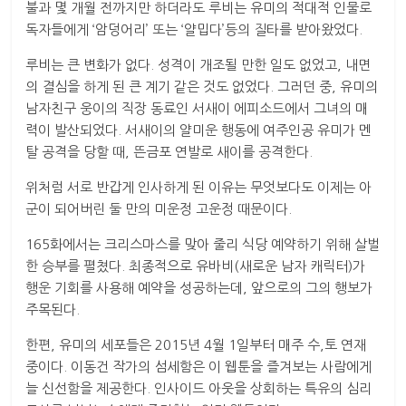
불과 몇 개월 전까지만 하더라도 루비는 유미의 적대적 인물로
독자들에게 ‘암덩어리’ 또는 ‘얄밉다’등의 질타를 받아왔었다.
루비는 큰 변화가 없다. 성격이 개조될 만한 일도 없었고, 내면
의 결심을 하게 된 큰 계기 같은 것도 없었다. 그러던 중, 유미의
남자친구 웅이의 직장 동료인 서새이 에피소드에서 그녀의 매
력이 발산되었다. 서새이의 얄미운 행동에 여주인공 유미가 멘
탈 공격을 당할 때, 뜬금포 연발로 새이를 공격한다.
위처럼 서로 반갑게 인사하게 된 이유는 무엇보다도 이제는 아
군이 되어버린 둘 만의 미운정 고운정 때문이다.
165화에서는 크리스마스를 맞아 줄리 식당 예약하기 위해 살벌
한 승부를 펼쳤다. 최종적으로 유바비(새로운 남자 캐릭터)가
행운 기회를 사용해 예약을 성공하는데, 앞으로의 그의 행보가
주목된다.
한편, 유미의 세포들은 2015년 4월 1일부터 매주 수,토 연재
중이다. 이동건 작가의 섬세함은 이 웹툰을 즐겨보는 사람에게
늘 신선함을 제공한다. 인사이드 아웃을 상회하는 특유의 심리