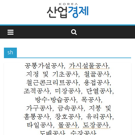
한
국
sh
산
업
경
제
한
국