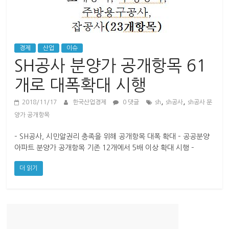
산
업
경
제
경제
산업
이슈
SH공사 분양가 공개항목 61
개로 대폭확대 시행
,
,
2018/11/17
한국산업경제
0 댓글
sh
sh공사
sh공사 분
양가 공개항목
– SH공사, 시민알권리 충족을 위해 공개항목 대폭 확대 – 공공분양
아파트 분양가 공개항목 기존 12개에서 5배 이상 확대 시행 –
더 읽기