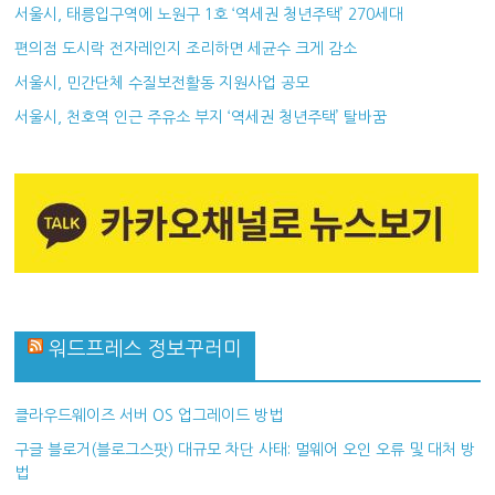
서울시, 태릉입구역에 노원구 1호 ‘역세권 청년주택’ 270세대
편의점 도시락 전자레인지 조리하면 세균수 크게 감소
서울시, 민간단체 수질보전활동 지원사업 공모
서울시, 천호역 인근 주유소 부지 ‘역세권 청년주택’ 탈바꿈
워드프레스 정보꾸러미
클라우드웨이즈 서버 OS 업그레이드 방법
구글 블로거(블로그스팟) 대규모 차단 사태: 멀웨어 오인 오류 및 대처 방
법