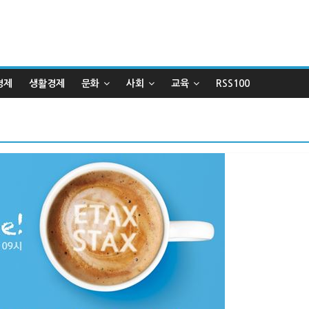
경제
생활경제
문화
사회
교육
RSS100