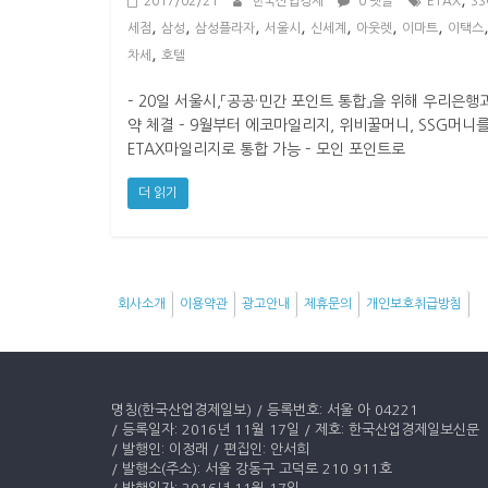
2017/02/21
한국산업경제
0 댓글
ETAX
SS
,
,
,
,
,
,
,
세점
삼성
삼성플라자
서울시
신세계
아웃렛
이마트
이택스
,
차세
호텔
– 20일 서울시,「공공·민간 포인트 통합」을 위해 우리은행
약 체결 – 9월부터 에코마일리지, 위비꿀머니, SSG머니
ETAX마일리지로 통합 가능 – 모인 포인트로
더 읽기
회사소개
이용약관
광고안내
제휴문의
개인보호취급방침
명칭(한국산업경제일보) / 등록번호: 서울 아 04221
/ 등록일자: 2016년 11월 17일 / 제호: 한국산업경제일보신문
/ 발행인: 이정래 / 편집인: 안서희
/ 발행소(주소): 서울 강동구 고덕로 210 911호