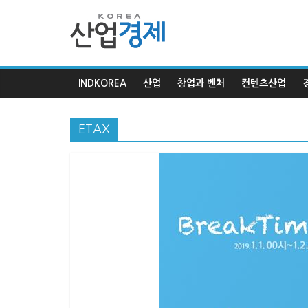
한
국
INDKOREA
산업
창업과 벤처
컨텐츠산업
산
ETAX
업
경
제
한
국
산
업