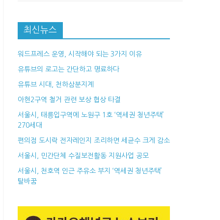
최신뉴스
워드프레스 운영, 시작해야 되는 3가지 이유
유튜브의 로고는 간단하고 명료하다
유튜브 시대, 천하삼분지계
아현2구역 철거 관련 보상 협상 타결
서울시, 태릉입구역에 노원구 1호 ‘역세권 청년주택’
270세대
편의점 도시락 전자레인지 조리하면 세균수 크게 감소
서울시, 민간단체 수질보전활동 지원사업 공모
서울시, 천호역 인근 주유소 부지 ‘역세권 청년주택’
탈바꿈