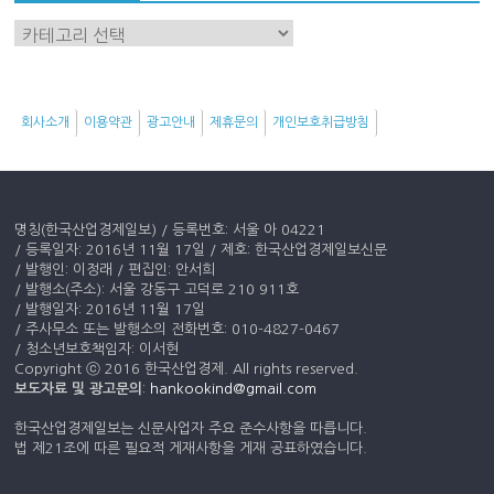
이
슈
키
워
회사소개
이용약관
광고안내
제휴문의
개인보호취급방침
드
명칭(한국산업경제일보) / 등록번호: 서울 아 04221
/ 등록일자: 2016년 11월 17일 / 제호: 한국산업경제일보신문
/ 발행인: 이정래 / 편집인: 안서희
/ 발행소(주소): 서울 강동구 고덕로 210 911호
/ 발행일자: 2016년 11월 17일
/ 주사무소 또는 발행소의 전화번호: 010-4827-0467
/ 청소년보호책임자: 이서현
Copyright ⓒ 2016 한국산업경제. All rights reserved.
보도자료 및 광고문의
:
hankookind@gmail.com
한국산업경제일보는 신문사업자 주요 준수사항을 따릅니다.
법 제21조에 따른 필요적 게재사항을 게재 공표하였습니다.