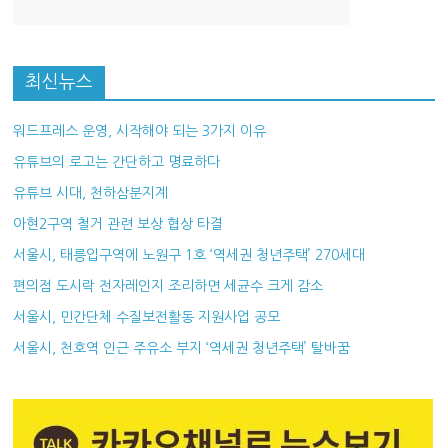
최신뉴스
워드프레스 운영, 시작해야 되는 3가지 이유
유튜브의 로고는 간단하고 명료하다
유튜브 시대, 천하삼분지계
아현2구역 철거 관련 보상 협상 타결
서울시, 태릉입구역에 노원구 1호 ‘역세권 청년주택’ 270세대
편의점 도시락 전자레인지 조리하면 세균수 크게 감소
서울시, 민간단체 수질보전활동 지원사업 공모
서울시, 천호역 인근 주유소 부지 ‘역세권 청년주택’ 탈바꿈