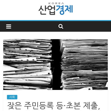
한
국
산
업
경
제
사회
한
잦은 주민등록 등·초본 제출,
국