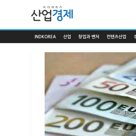
한
국
INDKOREA
산업
창업과 벤처
컨텐츠산업
산
업
경
제
한
국
산
업