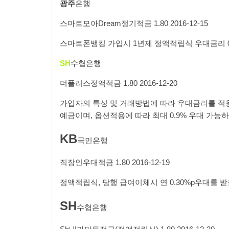
광주
은행
스마트모아
Dream
정기적금
1.80
2016-12-15
스마트폰뱅킹 가입시
1
년제 정액적립식 우대금리
SH
수협은행
더플러스정액적금
1.80
2016-12-20
가입자의 특성 및 거래방법에 따라 우대금리를 적
예금이며
,
옵션적용에 따라 최대
0.9%
우대 가능하
KB
국민은행
직장인우대적금
1.80
2016-12-19
정액적립식,
당행 급여이체시 연
0.30%p
우대를 받
SH
수협은행