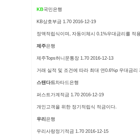
KB
국민은행
KB
상호부금
1.70
2016-12-19
정액적립식이며,
자동이체시
0.1%
우대금리를 적용 
제주
은행
제주
Tops
허니문통장
1.70
2016-12-13
거래 실적 및 조건에 따라 최대 연
0.6%p
우대금리 
스탠다드
차타드은행
퍼스트가계적금
1.70
2016-12-19
개인고객을 위한 정기적립식 적금이다.
우리
은행
우리사랑정기적금
1.70
2016-12-15