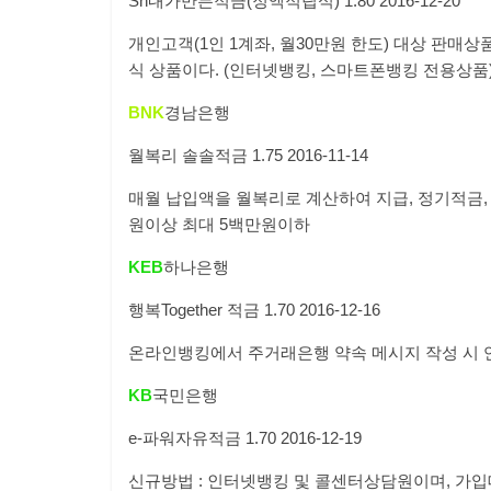
Sh
내가만든적금
(
정액적립식
)
1.80
2016-12-20
개인고객
(1
인
1
계좌
,
월
30
만원 한도
)
대상 판매상
식 상품이다
. (
인터넷뱅킹
,
스마트폰뱅킹 전용상품
BNK
경남은행
월복리 솔솔적금
1.75
2016-11-14
매월 납입액을 월복리로 계산하여 지급
,
정기적금
,
원이상 최대
5
백만원이하
KEB
하나은행
행복
Together
적금
1.70
2016-12-16
온라인뱅킹에서 주거래은행 약속 메시지 작성 시 
KB
국민은행
e-
파워자유적금
1.70
2016-12-19
신규방법
:
인터넷뱅킹 및 콜센터상담원이며,
가입