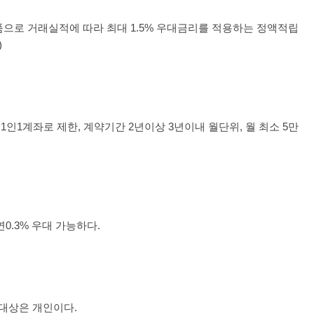
품으로 거래실적에 따라 최대
1.5%
우대금리를 적용하는 정액적립
)
 1
인
1
계좌로 제한
,
계약기간
2
년이상
3
년이내 월단위
,
월 최소
5
만
연
0.3%
우대 가능하다.
대상은
개인이다.