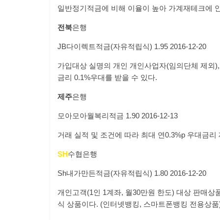
일반정기적금에 비해 이율이 높아 가계재테크에 
전북
은행
JB
다이렉트적금
(
자유적립식
)
1.95
2016-12-20
가입대상 실명의 개인 개인사업자
(
임의단체 제외
)
금리
0.1%
우대를 받을 수 있다.
제주
은행
모아모아월복리적금
1.90
2016-12-13
거래 실적 및 조건에 따라 최대 연
0.3%p
우대금리 
SH
수협은행
Sh
내가만든적금
(
자유적립식
)
1.80
2016-12-20
개인고객
(1
인
1
계좌
,
월
30
만원 한도
)
대상 판매상
식 상품이다
. (
인터넷뱅킹
,
스마트폰뱅킹 전용상품