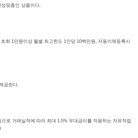
안성맞춤인 상품이다.
,
초회
1
만원이상 월별 최고한도
1
인당
10
백만원
,
자동이체등록시
제공한다.
품으로 거래실적에 따라 최대
1.5%
우대금리를 적용하는 자유적립
)