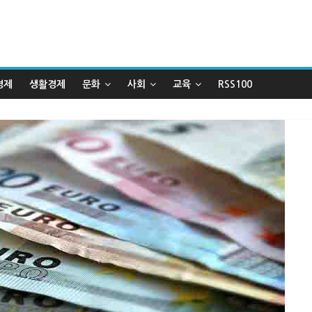
경제
생활경제
문화
사회
교육
RSS100