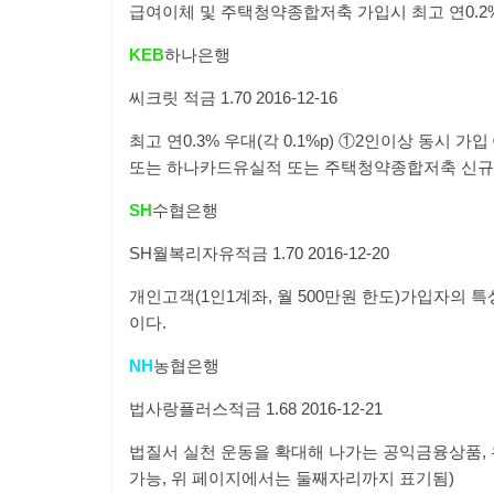
급여이체 및 주택청약종합저축 가입시 최고 연
0.2
KEB
하나은행
씨크릿 적금
1.70
2016-12-16
최고 연
0.3%
우대
(
각
0.1%p)
①
2
인이상 동시 가입
또는 하나카드유실적 또는 주택청약종합저축 신규
SH
수협은행
SH
월복리자유적금
1.70
2016-12-20
개인고객
(1
인
1
계좌
,
월
500
만원 한도
)
가입자의 특
이다.
NH
농협은행
법사랑플러스적금
1.68
2016-12-21
법질서 실천 운동을 확대해 나가는 공익금융상품
,
가능
,
위 페이지에서는 둘째자리까지 표기됨
)