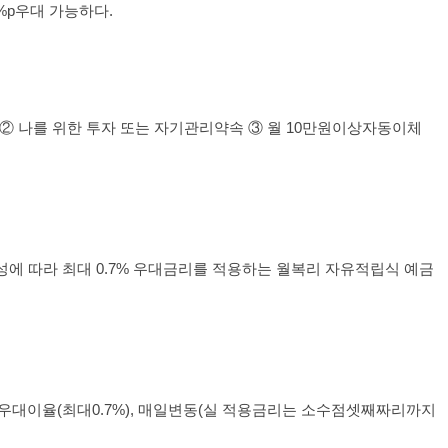
%p
우대 가능하다.
②
나를 위한 투자 또는 자기관리약속
③
월
10
만원이상자동이체
성에 따라 최대
0.7%
우대금리를 적용하는 월복리 자유적립식 예금
우대이율
(
최대
0.7%),
매일변동
(
실 적용금리는 소수점셋째짜리까지