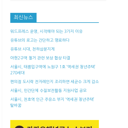
최신뉴스
워드프레스 운영, 시작해야 되는 3가지 이유
유튜브의 로고는 간단하고 명료하다
유튜브 시대, 천하삼분지계
아현2구역 철거 관련 보상 협상 타결
서울시, 태릉입구역에 노원구 1호 ‘역세권 청년주택’
270세대
편의점 도시락 전자레인지 조리하면 세균수 크게 감소
서울시, 민간단체 수질보전활동 지원사업 공모
서울시, 천호역 인근 주유소 부지 ‘역세권 청년주택’
탈바꿈