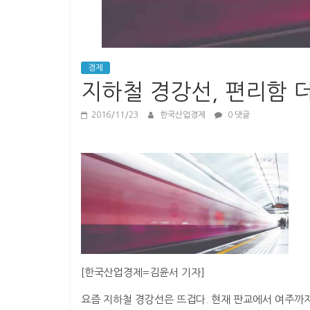
경
제
경제
지하철 경강선, 편리함 
2016/11/23
한국산업경제
0 댓글
[한국산업경제=김윤서 기자]
요즘 지하철 경강선은 뜨겁다. 현재 판교에서 여주까