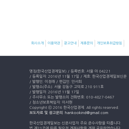
회사소개
이용약관
광고안내
제휴문의
개인보호취급방침
명칭(한국산업경제일보) / 등록번호: 서울 아 04221
/ 등록일자: 2016년 11월 17일 / 제호: 한국산업경제일보신문
/ 발행인: 이정래 / 편집인: 안서희
/ 발행소(주소): 서울 강동구 고덕로 210 911호
/ 발행일자: 2016년 11월 17일
/ 주사무소 또는 발행소의 전화번호: 010-4827-0467
/ 청소년보호책임자: 이서현
Copyright ⓒ 2016 한국산업경제. All rights reserved.
보도자료 및 광고문의
:
hankookind@gmail.com
한국산업경제일보는 신문사업자 주요 준수사항을 따릅니다.
법 제21조에 따른 필요적 게재사항을 게재 공표하였습니다.