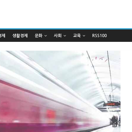
경제
생활경제
문화
사회
교육
RSS100