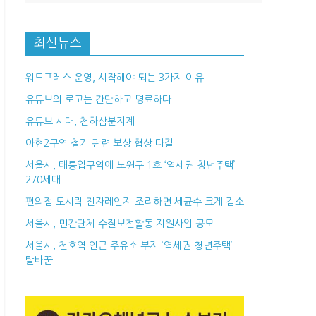
최신뉴스
워드프레스 운영, 시작해야 되는 3가지 이유
유튜브의 로고는 간단하고 명료하다
유튜브 시대, 천하삼분지계
아현2구역 철거 관련 보상 협상 타결
서울시, 태릉입구역에 노원구 1호 ‘역세권 청년주택’
270세대
편의점 도시락 전자레인지 조리하면 세균수 크게 감소
서울시, 민간단체 수질보전활동 지원사업 공모
서울시, 천호역 인근 주유소 부지 ‘역세권 청년주택’
탈바꿈