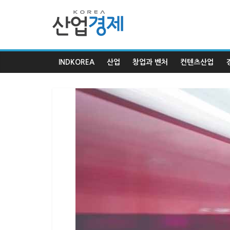
한
국
INDKOREA
산업
창업과 벤처
컨텐츠산업
산
업
경
제
한
국
산
업