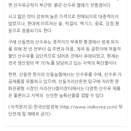
면 산수유군락지 부근엔 붉은 산수유 열매가 진풍경이다.
시고 떫은 맛이 강하며 높은 가격으로 판매되므로 대중적이지
않았으나, 현대에 이르러는 술, 막걸리, 엑기스, 음료, 강정,환
등으로 응용되기도 한다.
구례 산동면의 산수유는 경작지가 부족한 환경에서 생계 유지
를 위해 천 년 전부터 집 주변과 마을, 계곡 등 공한지에 약용작
물인 산수유를 집단적으로 심어온 것에서 유래되었고, 현재는
전국 생산량의 약 70%를 담당하고 있는 지역의 특산물이다.
한편, 산동면 현지의 산동농협에서는 산수유를 수매, 산수유 가
공제품을 유통하고 있으며, 산동지리산온천 입구에 자리한 문
화관광형 시장인 지리산나들이장터에서는 다양한 산수유 제품
은 물론이고 지역의 신선한 농특산물을 접할 수 있다.
<저작권자 ⓒ 한국산업경제 (http://www.indkorea.com) 무
단전재 및 재배포 금지>