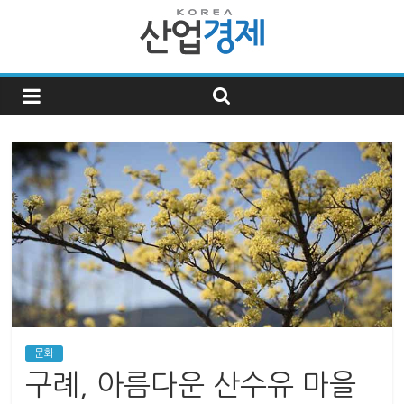
한
국
산
업
경
제
문화
한
구례, 아름다운 산수유 마을
국