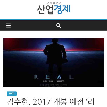
한
국
산
업
경
제
문화
한
김수현, 2017 개봉 예정 ‘리
국