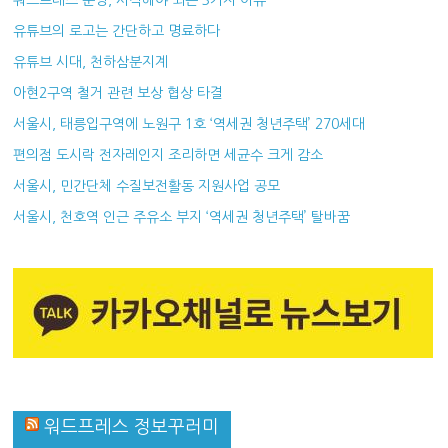
유튜브의 로고는 간단하고 명료하다
유튜브 시대, 천하삼분지계
아현2구역 철거 관련 보상 협상 타결
서울시, 태릉입구역에 노원구 1호 ‘역세권 청년주택’ 270세대
편의점 도시락 전자레인지 조리하면 세균수 크게 감소
서울시, 민간단체 수질보전활동 지원사업 공모
서울시, 천호역 인근 주유소 부지 ‘역세권 청년주택’ 탈바꿈
워드프레스 정보꾸러미