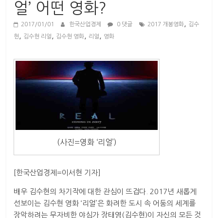
산
얼’ 어떤 영화?
업
,
경
2017/01/01
한국산업경제
0 댓글
2017 개봉영화
김수
,
,
,
,
제
현
김수현 리얼
김수현 영화
리얼
영화
(사진=영화 ‘리얼’)
[한국산업경제=이서현 기자]
배우 김수현의 차기작에 대한 관심이 뜨겁다. 2017년 새롭게
선보이는 김수현 영화 ‘리얼’은 화려한 도시 속 어둠의 세계를
장악하려는 무자비한 야심가 장태영(김수현)이 자신의 모든 것