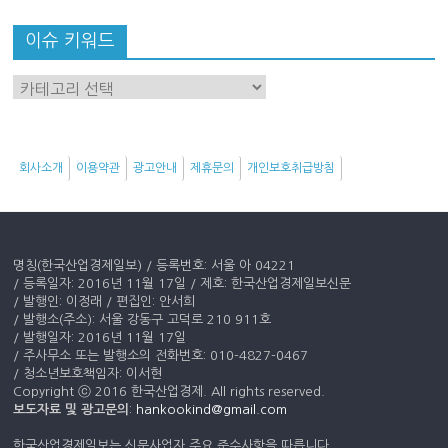
이슈 키워드
이
슈
키
워
회사소개
이용약관
광고안내
제휴문의
개인보호취급방침
드
명칭(한국산업경제일보) / 등록번호: 서울 아 04221
/ 등록일자: 2016년 11월 17일 / 제호: 한국산업경제일보신문
/ 발행인: 이정래 / 편집인: 안서희
/ 발행소(주소): 서울 강동구 고덕로 210 911호
/ 발행일자: 2016년 11월 17일
/ 주사무소 또는 발행소의 전화번호: 010-4827-0467
/ 청소년보호책임자: 이서현
Copyright ⓒ 2016 한국산업경제. All rights reserved.
보도자료 및 광고문의
:
hankookind@gmail.com
한국산업경제일보는 신문사업자 주요 준수사항을 따릅니다.