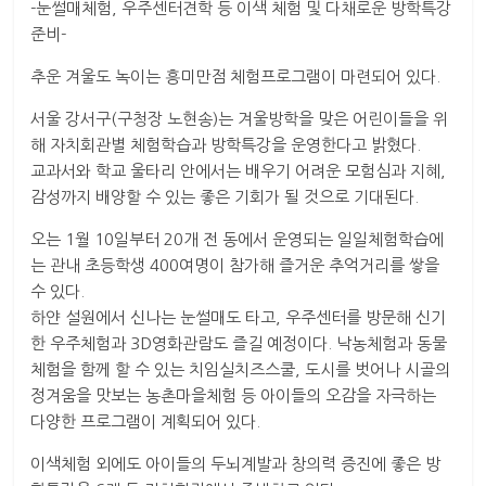
-눈썰매체험, 우주센터견학 등 이색 체험 및 다채로운 방학특강
준비-
추운 겨울도 녹이는 흥미만점 체험프로그램이 마련되어 있다.
서울 강서구(구청장 노현송)는 겨울방학을 맞은 어린이들을 위
해 자치회관별 체험학습과 방학특강을 운영한다고 밝혔다.
교과서와 학교 울타리 안에서는 배우기 어려운 모험심과 지혜,
감성까지 배양할 수 있는 좋은 기회가 될 것으로 기대된다.
오는 1월 10일부터 20개 전 동에서 운영되는 일일체험학습에
는 관내 초등학생 400여명이 참가해 즐거운 추억거리를 쌓을
수 있다.
하얀 설원에서 신나는 눈썰매도 타고, 우주센터를 방문해 신기
한 우주체험과 3D영화관람도 즐길 예정이다. 낙농체험과 동물
체험을 함께 할 수 있는 치임실치즈스쿨, 도시를 벗어나 시골의
정겨움을 맛보는 농촌마을체험 등 아이들의 오감을 자극하는
다양한 프로그램이 계획되어 있다.
이색체험 외에도 아이들의 두뇌계발과 창의력 증진에 좋은 방