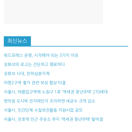
최신뉴스
워드프레스 운영, 시작해야 되는 3가지 이유
유튜브의 로고는 간단하고 명료하다
유튜브 시대, 천하삼분지계
아현2구역 철거 관련 보상 협상 타결
서울시, 태릉입구역에 노원구 1호 ‘역세권 청년주택’ 270세대
편의점 도시락 전자레인지 조리하면 세균수 크게 감소
서울시, 민간단체 수질보전활동 지원사업 공모
서울시, 천호역 인근 주유소 부지 ‘역세권 청년주택’ 탈바꿈