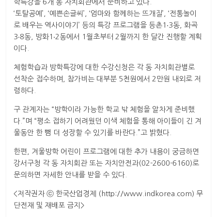
학특강을 6개 동 자치회관에서 준비하고 있다.
‘토탈공예’, ‘예쁜손글씨’, ‘엄마와 함께하는 뜨개질’, ‘전통놀이
로 배우는 역사이야기’ 등의 특강 프로그램을 등촌1‧3동, 화곡
3‧8동, 방화1‧2동에서 1월초부터 2월까지 한 달간 진행할 계획
이다.
체험학습과 방학특강에 대한 수강신청은 각 동 자치회관별로
선착순 접수하며, 참가비는 대부분 5천원에서 2만원 내외로 저
렴하다.
구 관계자는 “방학이라 가능한 학교 밖 체험을 알차게 준비했
다.”며 “평소 접하기 어려웠던 이색 체험을 통해 아이들이 긴 겨
울동안 한 뼘 더 성장할 수 있기를 바란다.”고 밝혔다.
한편, 겨울방학 어린이 프로그램에 대한 추가 내용이 궁금하면
강서구청 각 동 자치회관 또는 자치안전과(02-2600-6160)로
문의하면 자세한 안내를 받을 수 있다.
<저작권자 ⓒ 한국산업경제 (http://www.indkorea.com) 무
단전재 및 재배포 금지>