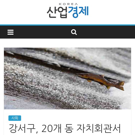
한
국
산
업
경
제
사회
한
강서구, 20개 동 자치회관서
국