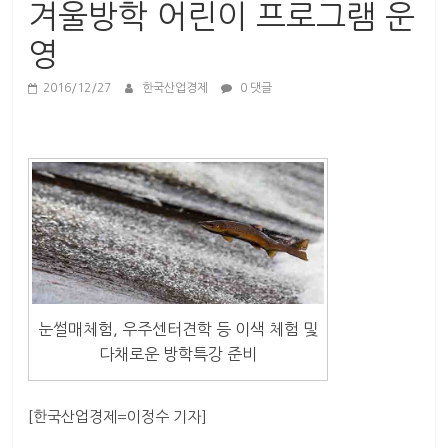
산
겨울방학 어린이 프로그램 운
업
영
경
제
2016/12/27
한국산업경제
0 댓글
눈썰매체험, 우주센터견학 등 이색 체험 및
다채로운 방학특강 준비
[한국산업경제=이정수 기자]