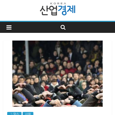
한
국
산
업
경
제
한
국
└ 맘스
사회