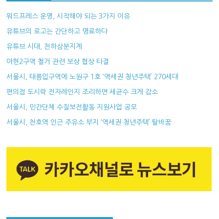
워드프레스 운영, 시작해야 되는 3가지 이유
유튜브의 로고는 간단하고 명료하다
유튜브 시대, 천하삼분지계
아현2구역 철거 관련 보상 협상 타결
서울시, 태릉입구역에 노원구 1호 ‘역세권 청년주택’ 270세대
편의점 도시락 전자레인지 조리하면 세균수 크게 감소
서울시, 민간단체 수질보전활동 지원사업 공모
서울시, 천호역 인근 주유소 부지 ‘역세권 청년주택’ 탈바꿈