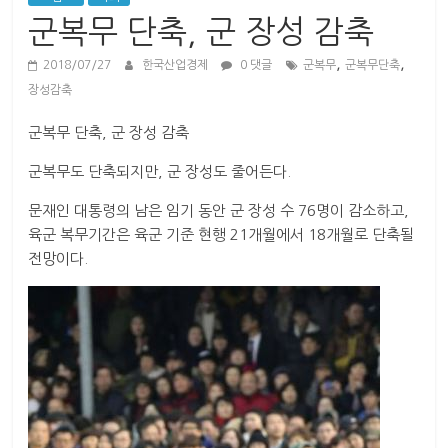
산
군복무 단축, 군 장성 감축
업
경
,
,
2018/07/27
한국산업경제
0 댓글
군복무
군복무단축
제
장성감축
군복무 단축, 군 장성 감축
군복무도 단축되지만, 군 장성도 줄어든다.
문재인 대통령의 남은 임기 동안 군 장성 수 76명이 감소하고,
육군 복무기간은 육군 기준 현행 21개월에서 18개월로 단축될
전망이다.