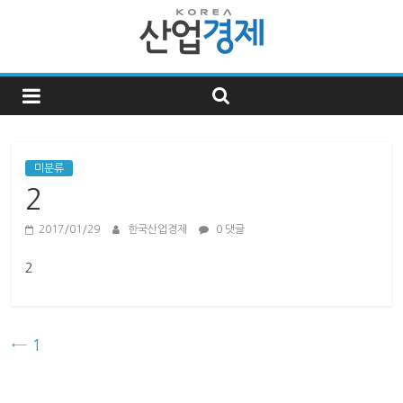
한
국
산
미분류
2
업
2017/01/29
한국산업경제
0 댓글
경
2
제
←
1
한
국