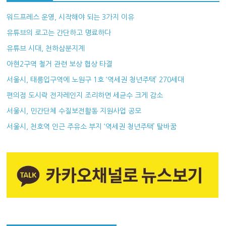
워드프레스 운영, 시작해야 되는 3가지 이유
유튜브의 로고는 간단하고 명료하다
유튜브 시대, 천하삼분지계
아현2구역 철거 관련 보상 협상 타결
서울시, 태릉입구역에 노원구 1호 ‘역세권 청년주택’ 270세대
편의점 도시락 전자레인지 조리하면 세균수 크게 감소
서울시, 민간단체 수질보전활동 지원사업 공모
서울시, 천호역 인근 주유소 부지 ‘역세권 청년주택’ 탈바꿈