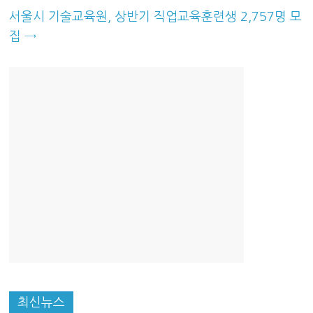
산
서울시 기술교육원, 상반기 직업교육훈련생 2,757명 모
업
경
집
→
제
최신뉴스