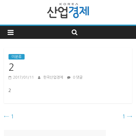
한
국
산
미분류
2
업
2017/01/11
한국산업경제
0 댓글
경
2
제
←
1
1
→
한
국