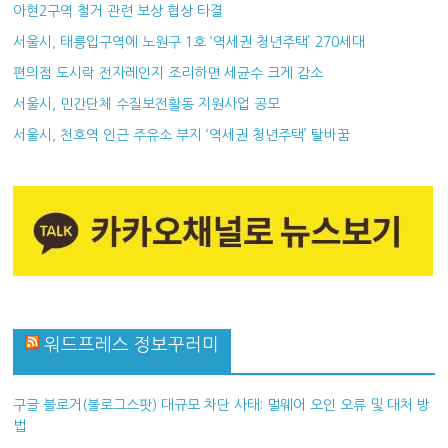
아현2구역 철거 관련 보상 협상 타결
서울시, 태릉입구역에 노원구 1호 ‘역세권 청년주택’ 270세대
편의점 도시락 전자레인지 조리하면 세균수 크게 감소
서울시, 민간단체 수질보전활동 지원사업 공모
서울시, 천호역 인근 주유소 부지 ‘역세권 청년주택’ 탈바꿈
워드프레스 정보꾸러미
구글 블로거(블로그스팟) 대규모 차단 사태: 멀웨어 오인 오류 및 대처 방
법