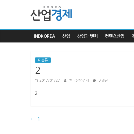
한
국
INDKOREA
산업
창업과 벤처
컨텐츠산업
산
업
미분류
2
경
2017/01/27
한국산업경제
0 댓글
제
2
한
국
←
1
산
업