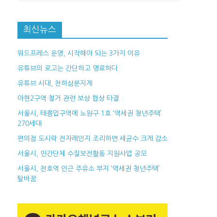
최신뉴스
워드프레스 운영, 시작해야 되는 3가지 이유
유튜브의 로고는 간단하고 명료하다
유튜브 시대, 천하삼분지계
아현2구역 철거 관련 보상 협상 타결
서울시, 태릉입구역에 노원구 1호 ‘역세권 청년주택’
270세대
편의점 도시락 전자레인지 조리하면 세균수 크게 감소
서울시, 민간단체 수질보전활동 지원사업 공모
서울시, 천호역 인근 주유소 부지 ‘역세권 청년주택’
탈바꿈