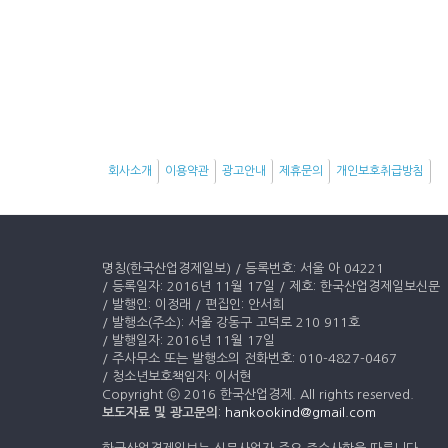
회사소개
이용약관
광고안내
제휴문의
개인보호취급방침
명칭(한국산업경제일보) / 등록번호: 서울 아 04221
/ 등록일자: 2016년 11월 17일 / 제호: 한국산업경제일보신문
/ 발행인: 이정래 / 편집인: 안서희
/ 발행소(주소): 서울 강동구 고덕로 210 911호
/ 발행일자: 2016년 11월 17일
/ 주사무소 또는 발행소의 전화번호: 010-4827-0467
/ 청소년보호책임자: 이서현
Copyright ⓒ 2016 한국산업경제. All rights reserved.
보도자료 및 광고문의
:
hankookind@gmail.com