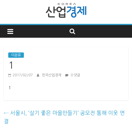
한
국
산
미분류
1
업
2017/02/07
한국산업경제
0 댓글
경
1
제
←
서울시, ‘살기 좋은 마을만들기’ 공모전 통해 이웃 연
한
결
국