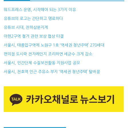
워드프레스 운영, 시작해야 되는 3가지 이유
유튜브의 로고는 간단하고 명료하다
유튜브 시대, 천하삼분지계
아현2구역 철거 관련 보상 협상 타결
서울시, 태릉입구역에 노원구 1호 ‘역세권 청년주택’ 270세대
편의점 도시락 전자레인지 조리하면 세균수 크게 감소
서울시, 민간단체 수질보전활동 지원사업 공모
서울시, 천호역 인근 주유소 부지 ‘역세권 청년주택’ 탈바꿈