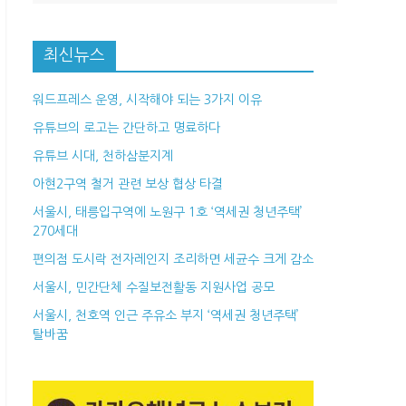
최신뉴스
워드프레스 운영, 시작해야 되는 3가지 이유
유튜브의 로고는 간단하고 명료하다
유튜브 시대, 천하삼분지계
아현2구역 철거 관련 보상 협상 타결
서울시, 태릉입구역에 노원구 1호 ‘역세권 청년주택’
270세대
편의점 도시락 전자레인지 조리하면 세균수 크게 감소
서울시, 민간단체 수질보전활동 지원사업 공모
서울시, 천호역 인근 주유소 부지 ‘역세권 청년주택’
탈바꿈