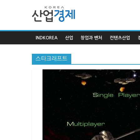
한
국
INDKOREA
산업
창업과 벤처
컨텐츠산업
산
스타크래프트
업
경
제
한
국
산
업