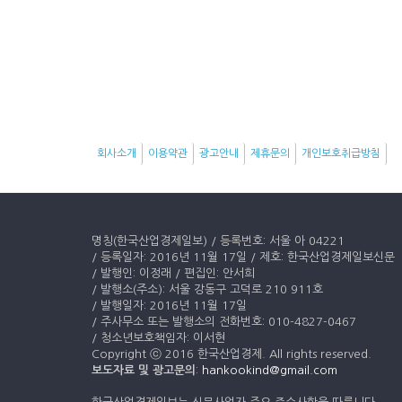
회사소개
이용약관
광고안내
제휴문의
개인보호취급방침
명칭(한국산업경제일보) / 등록번호: 서울 아 04221
/ 등록일자: 2016년 11월 17일 / 제호: 한국산업경제일보신문
/ 발행인: 이정래 / 편집인: 안서희
/ 발행소(주소): 서울 강동구 고덕로 210 911호
/ 발행일자: 2016년 11월 17일
/ 주사무소 또는 발행소의 전화번호: 010-4827-0467
/ 청소년보호책임자: 이서현
Copyright ⓒ 2016 한국산업경제. All rights reserved.
보도자료 및 광고문의
:
hankookind@gmail.com