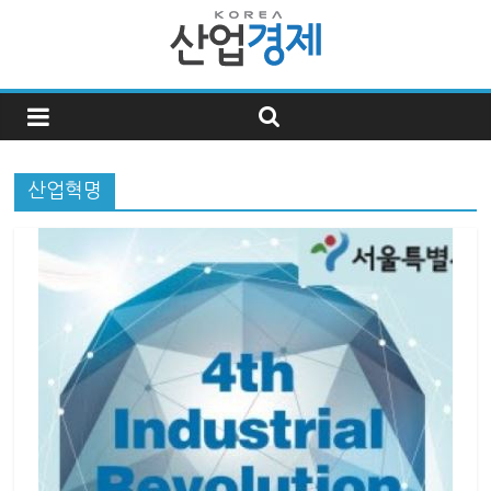
한
국
산업혁명
산
업
경
제
한
국