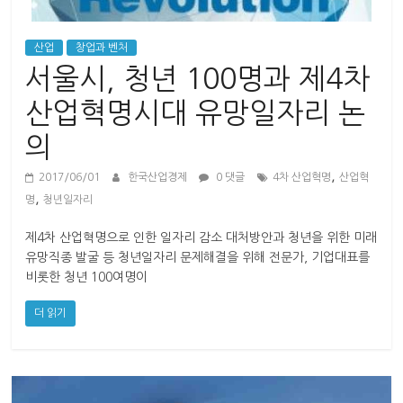
산
업
경
산업
창업과 벤처
제
서울시, 청년 100명과 제4차
산업혁명시대 유망일자리 논
의
,
2017/06/01
한국산업경제
0 댓글
4차 산업혁명
산업혁
,
명
청년일자리
제4차 산업혁명으로 인한 일자리 감소 대처방안과 청년을 위한 미래
유망직종 발굴 등 청년일자리 문제해결을 위해 전문가, 기업대표를
비롯한 청년 100여명이
더 읽기