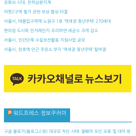
유튜브 시대, 천하삼분지계
아현2구역 철거 관련 보상 협상 타결
서울시, 태릉입구역에 노원구 1호 ‘역세권 청년주택’ 270세대
편의점 도시락 전자레인지 조리하면 세균수 크게 감소
서울시, 민간단체 수질보전활동 지원사업 공모
서울시, 천호역 인근 주유소 부지 ‘역세권 청년주택’ 탈바꿈
워드프레스 정보꾸러미
구글 블로거(블로그스팟) 대규모 차단 사태: 멀웨어 오인 오류 및 대처 방