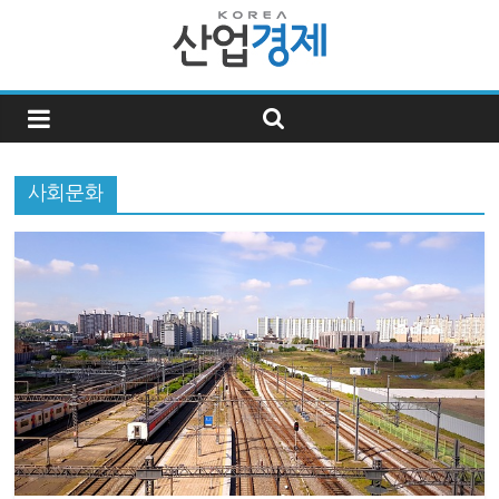
한
국
사회문화
산
업
경
제
한
국