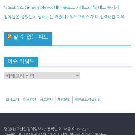
워드프레스 GeneratePress 테마 블로그 카테고리 및 태그 숨기기
점유율은 줄었는데 생태계는 커졌다? 워드프레스가 더 강력해진 이유
알 수 없는 피드
이슈 키워드
이
슈
키
워
회사소개
이용약관
광고안내
제휴문의
개인보호취급방침
드
명칭(한국산업경제일보) / 등록번호: 서울 아 04221
/ 등록일자: 2016년 11월 17일 / 제호: 한국산업경제일보신문