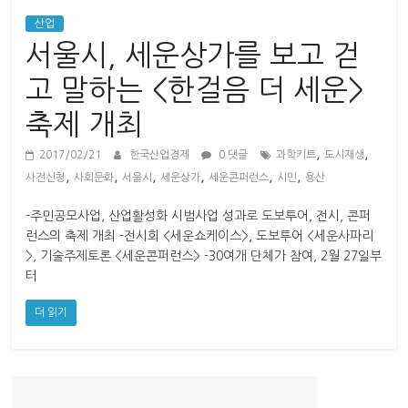
산
업
산업
경
서울시, 세운상가를 보고 걷
제
고 말하는 <한걸음 더 세운>
축제 개최
,
,
2017/02/21
한국산업경제
0 댓글
과학키트
도시재생
,
,
,
,
,
,
사전신청
사회문화
서울시
세운상가
세운콘퍼런스
시민
용산
-주민공모사업, 산업활성화 시범사업 성과로 도보투어, 전시, 콘퍼
런스의 축제 개최 -전시회 <세운쇼케이스>, 도보투어 <세운사파리
>, 기술주제토론 <세운콘퍼런스> -30여개 단체가 참여, 2월 27일부
터
더 읽기