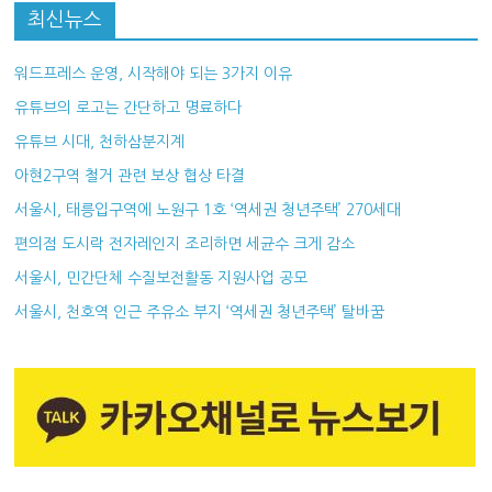
최신뉴스
워드프레스 운영, 시작해야 되는 3가지 이유
유튜브의 로고는 간단하고 명료하다
유튜브 시대, 천하삼분지계
아현2구역 철거 관련 보상 협상 타결
서울시, 태릉입구역에 노원구 1호 ‘역세권 청년주택’ 270세대
편의점 도시락 전자레인지 조리하면 세균수 크게 감소
서울시, 민간단체 수질보전활동 지원사업 공모
서울시, 천호역 인근 주유소 부지 ‘역세권 청년주택’ 탈바꿈