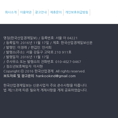
키
워
회사소개
이용약관
광고안내
제휴문의
개인보호취급방침
드
명칭(한국산업경제일보) / 등록번호: 서울 아 04221
/ 등록일자: 2016년 11월 17일 / 제호: 한국산업경제일보신문
/ 발행인: 이정래 / 편집인: 안서희
/ 발행소(주소): 서울 강동구 고덕로 210 911호
/ 발행일자: 2016년 11월 17일
/ 주사무소 또는 발행소의 전화번호: 010-4827-0467
/ 청소년보호책임자: 이서현
Copyright ⓒ 2016 한국산업경제. All rights reserved.
보도자료 및 광고문의
:
hankookind@gmail.com
한국산업경제일보는 신문사업자 주요 준수사항을 따릅니다.
법 제21조에 따른 필요적 게재사항을 게재 공표하였습니다.