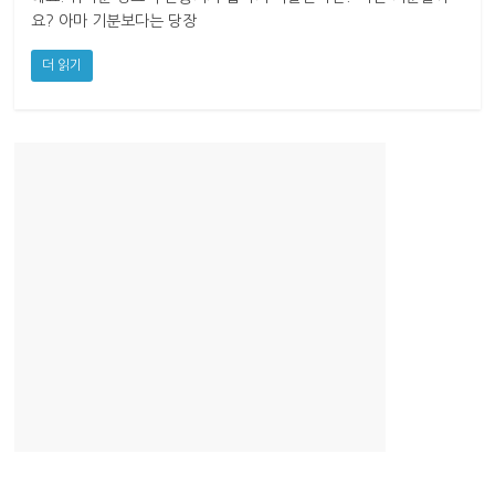
산
요? 아마 기분보다는 당장
업
경
더 읽기
제