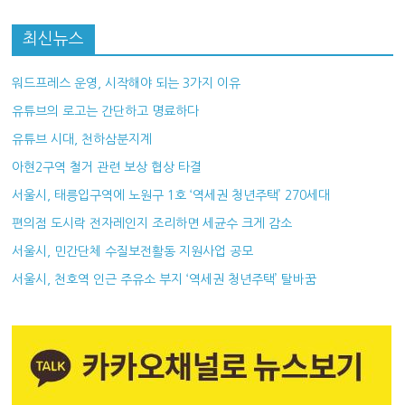
최신뉴스
워드프레스 운영, 시작해야 되는 3가지 이유
유튜브의 로고는 간단하고 명료하다
유튜브 시대, 천하삼분지계
아현2구역 철거 관련 보상 협상 타결
서울시, 태릉입구역에 노원구 1호 ‘역세권 청년주택’ 270세대
편의점 도시락 전자레인지 조리하면 세균수 크게 감소
서울시, 민간단체 수질보전활동 지원사업 공모
서울시, 천호역 인근 주유소 부지 ‘역세권 청년주택’ 탈바꿈