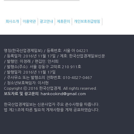
슈
키
워
회사소개
이용약관
광고안내
제휴문의
개인보호취급방침
드
명칭(한국산업경제일보) / 등록번호: 서울 아 04221
/ 등록일자: 2016년 11월 17일 / 제호: 한국산업경제일보신문
/ 발행인: 이정래 / 편집인: 안서희
/ 발행소(주소): 서울 강동구 고덕로 210 911호
/ 발행일자: 2016년 11월 17일
/ 주사무소 또는 발행소의 전화번호: 010-4827-0467
/ 청소년보호책임자: 이서현
Copyright ⓒ 2016 한국산업경제. All rights reserved.
보도자료 및 광고문의
:
hankookind@gmail.com
한국산업경제일보는 신문사업자 주요 준수사항을 따릅니다.
법 제21조에 따른 필요적 게재사항을 게재 공표하였습니다.