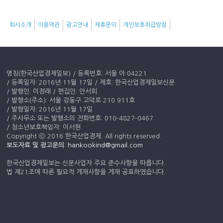
키
워
회사소개
이용약관
광고안내
제휴문의
개인보호취급방침
드
명칭(한국산업경제일보) / 등록번호: 서울 아 04221
/ 등록일자: 2016년 11월 17일 / 제호: 한국산업경제일보신문
/ 발행인: 이정래 / 편집인: 안서희
/ 발행소(주소): 서울 강동구 고덕로 210 911호
/ 발행일자: 2016년 11월 17일
/ 주사무소 또는 발행소의 전화번호: 010-4827-0467
/ 청소년보호책임자: 이서현
Copyright ⓒ 2016 한국산업경제. All rights reserved.
보도자료 및 광고문의
:
hankookind@gmail.com
한국산업경제일보는 신문사업자 주요 준수사항을 따릅니다.
법 제21조에 따른 필요적 게재사항을 게재 공표하였습니다.