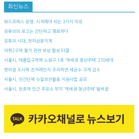
최신뉴스
워드프레스 운영, 시작해야 되는 3가지 이유
유튜브의 로고는 간단하고 명료하다
유튜브 시대, 천하삼분지계
아현2구역 철거 관련 보상 협상 타결
서울시, 태릉입구역에 노원구 1호 ‘역세권 청년주택’ 270세대
편의점 도시락 전자레인지 조리하면 세균수 크게 감소
서울시, 민간단체 수질보전활동 지원사업 공모
서울시, 천호역 인근 주유소 부지 ‘역세권 청년주택’ 탈바꿈