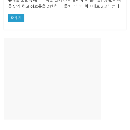
유쾌한 순발력 테스트 이용 안내 (모바일에서 더 즐거움) 첫째, 머리
산
를 맑게 하고 심호흡을 2번 한다. 둘째, 1부터 차례대로 2,3 누른다.
업
경
더 읽기
제