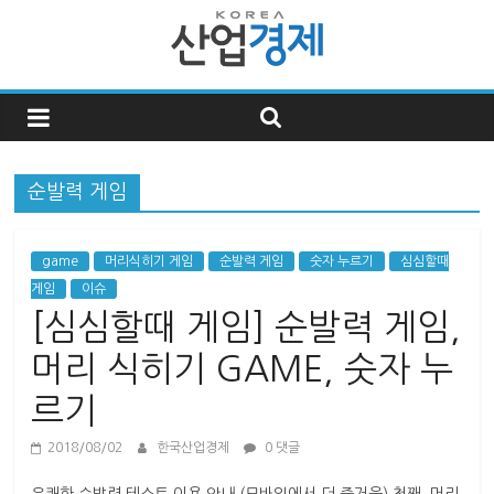
한
국
순발력 게임
산
업
game
머리식히기 게임
순발력 게임
숫자 누르기
심심할때
게임
이슈
[심심할때 게임] 순발력 게임,
경
머리 식히기 GAME, 숫자 누
제
르기
한
2018/08/02
한국산업경제
0 댓글
국