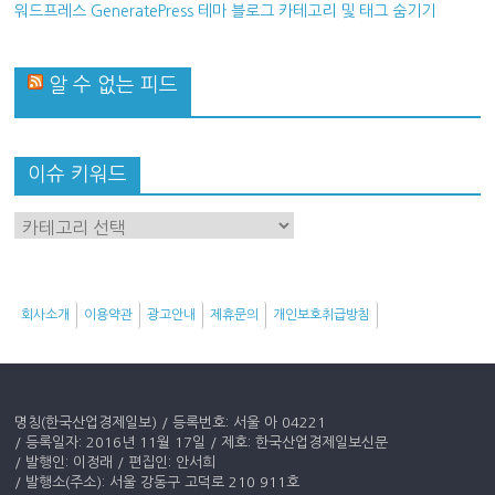
워드프레스 GeneratePress 테마 블로그 카테고리 및 태그 숨기기
알 수 없는 피드
이슈 키워드
이
슈
키
워
회사소개
이용약관
광고안내
제휴문의
개인보호취급방침
드
명칭(한국산업경제일보) / 등록번호: 서울 아 04221
/ 등록일자: 2016년 11월 17일 / 제호: 한국산업경제일보신문
/ 발행인: 이정래 / 편집인: 안서희
/ 발행소(주소): 서울 강동구 고덕로 210 911호