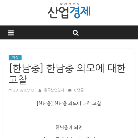
한
국
산
이슈
[한남충] 한남충 외모에 대한
업
고찰
경
2018/07/13
한국산업경제
0 댓글
[한남충] 한남충 외모에 대한 고찰
제
한
한남충이 되면
국