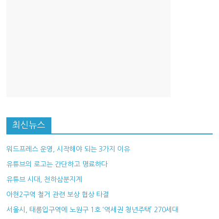
최신뉴스
워드프레스 운영, 시작해야 되는 3가지 이유
유튜브의 로고는 간단하고 명료하다
유튜브 시대, 천하삼분지계
아현2구역 철거 관련 보상 협상 타결
서울시, 태릉입구역에 노원구 1호 ‘역세권 청년주택’ 270세대