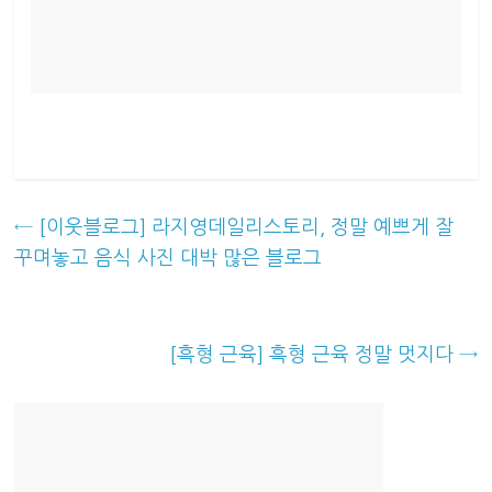
←
[이웃블로그] 라지영데일리스토리, 정말 예쁘게 잘
꾸며놓고 음식 사진 대박 많은 블로그
[흑형 근육] 흑형 근육 정말 멋지다
→