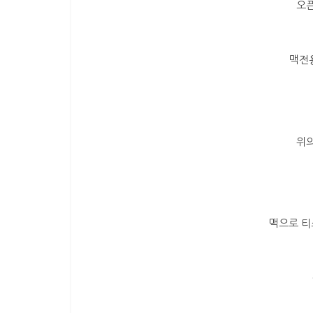
오픈
맥전
위의
맥으로 티