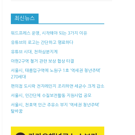
최신뉴스
워드프레스 운영, 시작해야 되는 3가지 이유
유튜브의 로고는 간단하고 명료하다
유튜브 시대, 천하삼분지계
아현2구역 철거 관련 보상 협상 타결
서울시, 태릉입구역에 노원구 1호 ‘역세권 청년주택’
270세대
편의점 도시락 전자레인지 조리하면 세균수 크게 감소
서울시, 민간단체 수질보전활동 지원사업 공모
서울시, 천호역 인근 주유소 부지 ‘역세권 청년주택’
탈바꿈