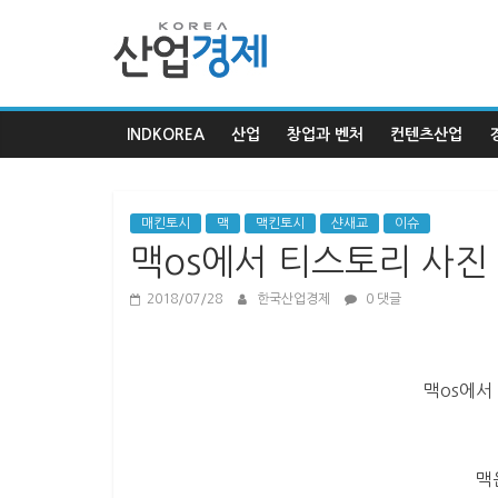
한
국
INDKOREA
산업
창업과 벤처
컨텐츠산업
산
업
매킨토시
맥
맥킨토시
샨새교
이슈
맥os에서 티스토리 사진
경
2018/07/28
한국산업경제
0 댓글
제
맥os에서
한
국
산
맥
업