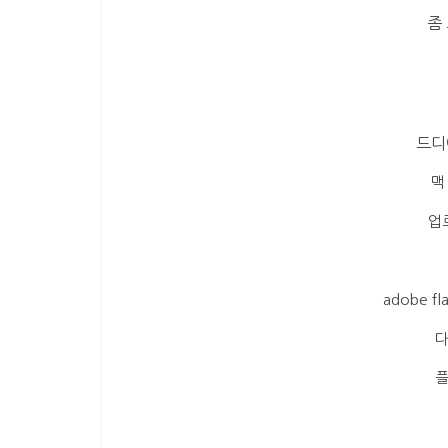
경
좀
제
드디
맥
업
adobe f
다
플