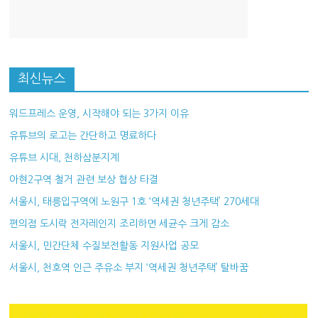
최신뉴스
워드프레스 운영, 시작해야 되는 3가지 이유
유튜브의 로고는 간단하고 명료하다
유튜브 시대, 천하삼분지계
아현2구역 철거 관련 보상 협상 타결
서울시, 태릉입구역에 노원구 1호 ‘역세권 청년주택’ 270세대
편의점 도시락 전자레인지 조리하면 세균수 크게 감소
서울시, 민간단체 수질보전활동 지원사업 공모
서울시, 천호역 인근 주유소 부지 ‘역세권 청년주택’ 탈바꿈