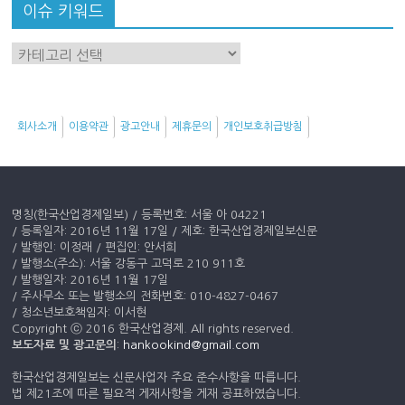
이슈 키워드
이
슈
키
워
회사소개
이용약관
광고안내
제휴문의
개인보호취급방침
드
명칭(한국산업경제일보) / 등록번호: 서울 아 04221
/ 등록일자: 2016년 11월 17일 / 제호: 한국산업경제일보신문
/ 발행인: 이정래 / 편집인: 안서희
/ 발행소(주소): 서울 강동구 고덕로 210 911호
/ 발행일자: 2016년 11월 17일
/ 주사무소 또는 발행소의 전화번호: 010-4827-0467
/ 청소년보호책임자: 이서현
Copyright ⓒ 2016 한국산업경제. All rights reserved.
보도자료 및 광고문의
:
hankookind@gmail.com
한국산업경제일보는 신문사업자 주요 준수사항을 따릅니다.
법 제21조에 따른 필요적 게재사항을 게재 공표하였습니다.