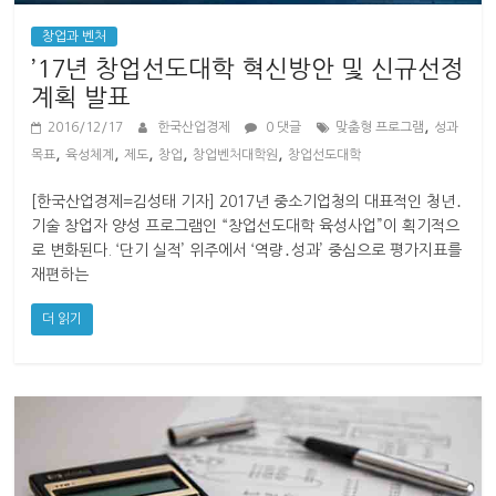
창업과 벤처
’17년 창업선도대학 혁신방안 및 신규선정
계획 발표
,
2016/12/17
한국산업경제
0 댓글
맞춤형 프로그램
성과
,
,
,
,
,
목표
육성체계
제도
창업
창업벤처대학원
창업선도대학
[한국산업경제=김성태 기자] 2017년 중소기업청의 대표적인 청년․
기술 창업자 양성 프로그램인 “창업선도대학 육성사업”이 획기적으
로 변화된다. ‘단기 실적’ 위주에서 ‘역량․성과’ 중심으로 평가지표를
재편하는
더 읽기