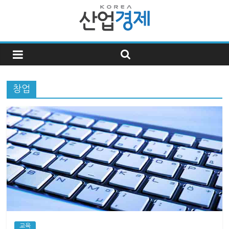
한
국
창업
산
업
경
제
한
국
교육