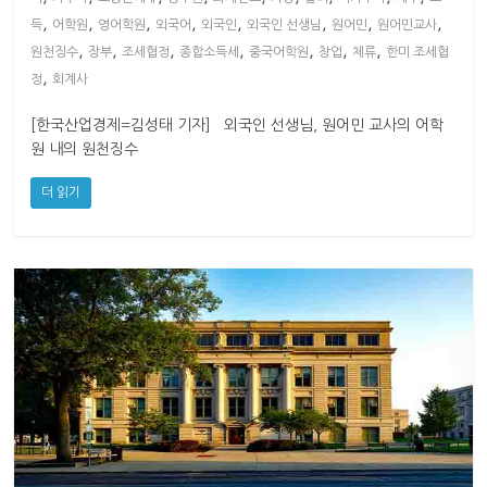
,
,
,
,
,
,
,
,
득
어학원
영어학원
외국어
외국인
외국인 선생님
원어민
원어민교사
,
,
,
,
,
,
,
원천징수
장부
조세협정
종합소득세
중국어학원
창업
체류
한미 조세협
,
정
회계사
[한국산업경제=김성태 기자] 외국인 선생님, 원어민 교사의 어학
원 내의 원천징수
더 읽기