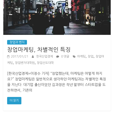
창업과 벤처
창업마케팅, 차별적인 특징
,
,
2017/01/21
한국산업경제
0 댓글
마케팅
창업
창업마
,
,
케팅
창업벤처대학원
창업선도대학
[한국산업경제=이정수 기자] “창업했는데, 마케팅은 어떻게 하지
요?” 창업마케팅은 일반적으로 생각하던 마케팅과는 차별적인 특징
을 지닌다. 대기업 출신이었던 김과장은 작년 말부터 스타트업을 도
전하면서, 기존의
더 읽기