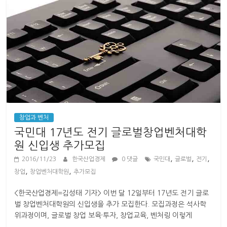
창업과 벤처
국민대 17년도 전기 글로벌창업벤처대학
원 신입생 추가모집
,
,
,
2016/11/23
한국산업경제
0 댓글
국민대
글로벌
전기
,
,
창업
창업벤처대학원
추가모집
<한국산업경제=김성태 기자> 이번 달 12일부터 17년도 전기 글로
벌 창업벤처대학원의 신입생을 추가 모집한다. 모집과정은 석사학
위과정이며, 글로벌 창업 보육·투자, 창업교육, 벤처링 이렇게