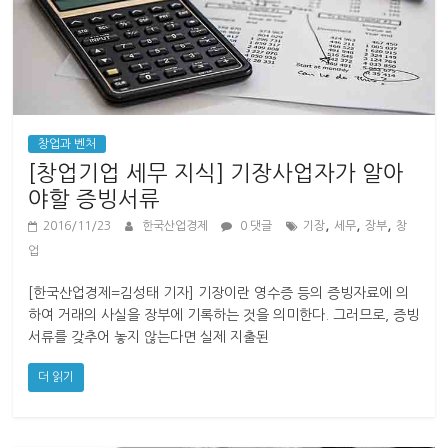
창업과 벤처
[창업기업 세무 지식] 기장사업자가 알아
야할 증빙서류
,
,
,
2016/11/23
한국산업경제
0 댓글
기장
세무
장부
창
업
[한국산업경제=김성태 기자] 기장이란 영수증 등의 증빙자료에 의
하여 거래의 사실을 장부에 기록하는 것을 의미한다. 그러므로, 증빙
서류를 갖추어 놓지 않는다면 실제 지출된
더 읽기