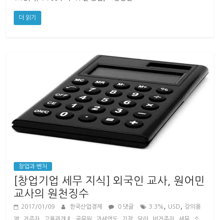
더 읽기
창업과 벤처
[창업기업 세무 지식] 외국인 교사, 원어민
교사의 원천징수
,
,
2017/01/09
한국산업경제
0 댓글
3.3%
USD
강의용
,
,
,
,
,
,
,
,
,
역
거주자
고용관걔ㅖ
공무원
과세연도
기장
달러
비거주자
세무
소