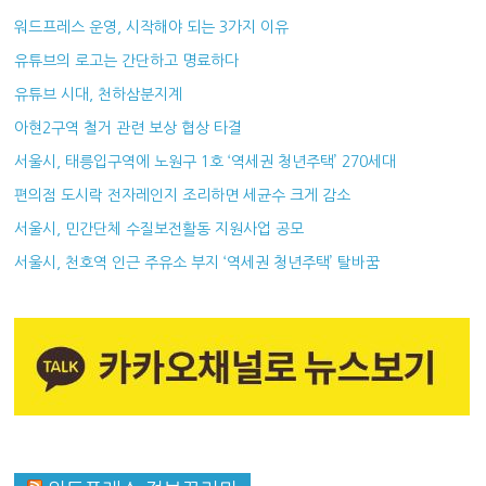
워드프레스 운영, 시작해야 되는 3가지 이유
유튜브의 로고는 간단하고 명료하다
유튜브 시대, 천하삼분지계
아현2구역 철거 관련 보상 협상 타결
서울시, 태릉입구역에 노원구 1호 ‘역세권 청년주택’ 270세대
편의점 도시락 전자레인지 조리하면 세균수 크게 감소
서울시, 민간단체 수질보전활동 지원사업 공모
서울시, 천호역 인근 주유소 부지 ‘역세권 청년주택’ 탈바꿈