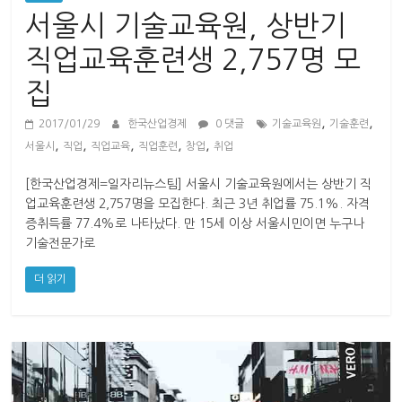
산
서울시 기술교육원, 상반기
업
경
직업교육훈련생 2,757명 모
제
집
,
,
2017/01/29
한국산업경제
0 댓글
기술교육원
기술훈련
,
,
,
,
,
서울시
직업
직업교육
직업훈련
창업
취업
[한국산업경제=일자리뉴스팀] 서울시 기술교육원에서는 상반기 직
업교육훈련생 2,757명을 모집한다. 최근 3년 취업률 75.1%. 자격
증취득률 77.4%로 나타났다. 만 15세 이상 서울시민이면 누구나
기술전문가로
더 읽기