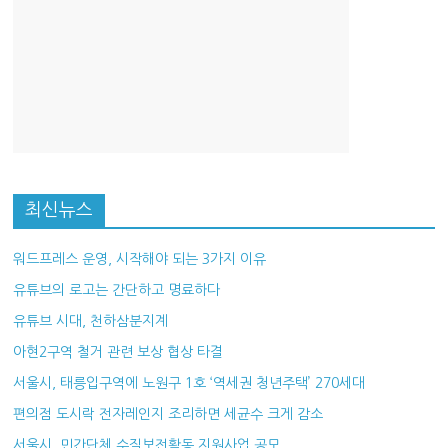
최신뉴스
워드프레스 운영, 시작해야 되는 3가지 이유
유튜브의 로고는 간단하고 명료하다
유튜브 시대, 천하삼분지계
아현2구역 철거 관련 보상 협상 타결
서울시, 태릉입구역에 노원구 1호 ‘역세권 청년주택’ 270세대
편의점 도시락 전자레인지 조리하면 세균수 크게 감소
서울시, 민간단체 수질보전활동 지원사업 공모