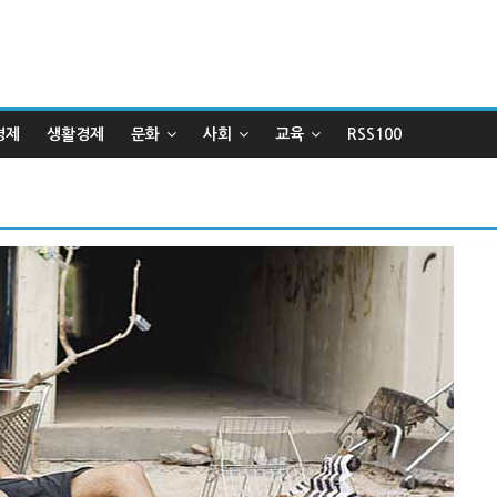
경제
생활경제
문화
사회
교육
RSS100