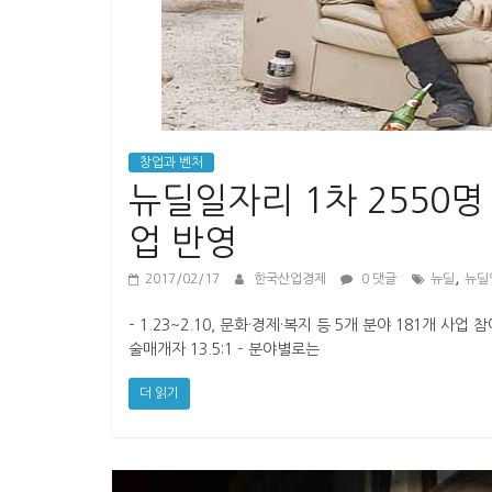
경
제
창업과 벤처
뉴딜일자리 1차 2550명
업 반영
,
2017/02/17
한국산업경제
0 댓글
뉴딜
뉴딜
– 1.23~2.10, 문화·경제·복지 등 5개 분야 181개 사
술매개자 13.5:1 – 분야별로는
더 읽기