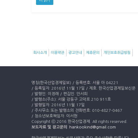
더 읽기
회사소개
이용약관
광고안내
제휴문의
개인보호취급방침
명칭(한국산업경제일보) / 등록번호: 서울 아 04221
/ 등록일자: 2016년 11월 17일 / 제호: 한국산업경제일보신문
/ 발행인: 이정래 / 편집인: 안서희
/ 발행소(주소): 서울 강동구 고덕로 210 911호
/ 발행일자: 2016년 11월 17일
/ 주사무소 또는 발행소의 전화번호: 010-4827-0467
/ 청소년보호책임자: 이서현
Copyright ⓒ 2016 한국산업경제. All rights reserved.
보도자료 및 광고문의
:
hankookind@gmail.com