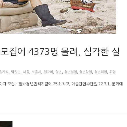
 모집에 4373명 몰려, 심각한 실
,
,
,
,
,
,
,
,
,
일자리
박원순
서울
서울시
일자리
청년
청년실업
청년창업
청년취업
취업
업 참여자 모집 – 알바청년권리지킴이 25:1 최고, 예술단연수단원 22.3:1, 문화예