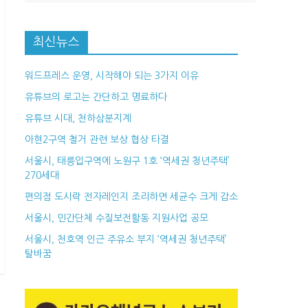
최신뉴스
워드프레스 운영, 시작해야 되는 3가지 이유
유튜브의 로고는 간단하고 명료하다
유튜브 시대, 천하삼분지계
아현2구역 철거 관련 보상 협상 타결
서울시, 태릉입구역에 노원구 1호 ‘역세권 청년주택’
270세대
편의점 도시락 전자레인지 조리하면 세균수 크게 감소
서울시, 민간단체 수질보전활동 지원사업 공모
서울시, 천호역 인근 주유소 부지 ‘역세권 청년주택’
탈바꿈