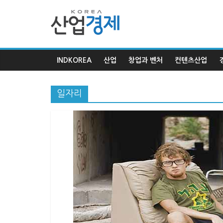
한
국
INDKOREA
산업
창업과 벤처
컨텐츠산업
산
일자리
업
경
제
한
국
산
업