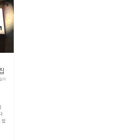
집
일자
육
다.
 있