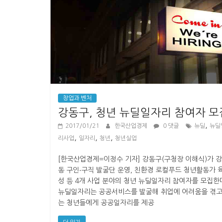
창업과 벤처
강동구, 청년 뉴딜일자리 참여자 모
,
2017/01/21
한국산업경제
0 댓글
뉴딜
뉴딜
,
,
,
리사업
일자리
청년
청년실업
[한국산업경제=이정수 기자] 강동구(구청장 이해식)가 강
동 구인‧구직 발굴단 운영, 친환경 로컬푸드 청년활동가 
성 등 4개 사업 분야의 청년 뉴딜일자리 참여자를 모집한
뉴딜일자리는 공공서비스를 발굴해 취업에 어려움을 겪고
는 청년들에게 공공일자리를 제공