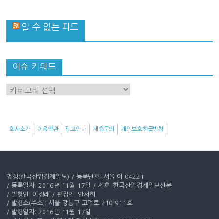
알 수 없는 피드
이슈 키워드
이
슈
키
워
회사소개
이용약관
광고안내
제휴문의
개인보호취급방침
드
명칭(한국산업경제일보) / 등록번호: 서울 아 04221
/ 등록일자: 2016년 11월 17일 / 제호: 한국산업경제일보신문
/ 발행인: 이정래 / 편집인: 안서희
/ 발행소(주소): 서울 강동구 고덕로 210 911호
/ 발행일자: 2016년 11월 17일