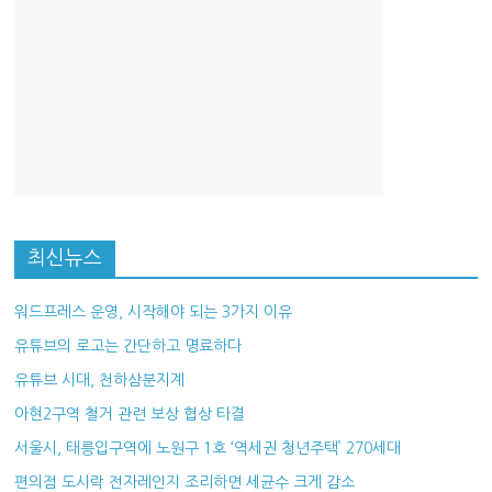
최신뉴스
워드프레스 운영, 시작해야 되는 3가지 이유
유튜브의 로고는 간단하고 명료하다
유튜브 시대, 천하삼분지계
아현2구역 철거 관련 보상 협상 타결
서울시, 태릉입구역에 노원구 1호 ‘역세권 청년주택’ 270세대
편의점 도시락 전자레인지 조리하면 세균수 크게 감소