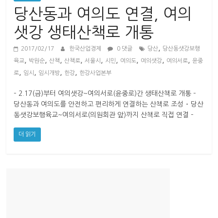
산
당산동과 여의도 연결, 여의
업
경
샛강 생태산책로 개통
제
,
2017/02/17
한국산업경제
0 댓글
당산
당산동샛강보행
,
,
,
,
,
,
,
,
,
육교
박원순
산책
산책로
서울시
시민
여의도
여의샛강
여의서로
윤중
,
,
,
,
로
임시
임시개방
한강
한강사업본부
– 2.17(금)부터 여의샛강~여의서로(윤중로)간 생태산책로 개통 –
당산동과 여의도를 안전하고 편리하게 연결하는 산책로 조성 ･ 당산
동샛강보행육교~여의서로(의원회관 앞)까지 산책로 직접 연결 –
더 읽기