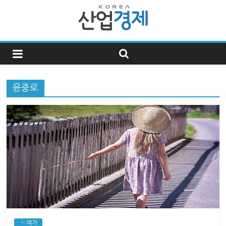
한
국
윤중로
산
업
경
제
한
국
└ 여가