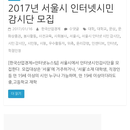
산
2017년 서울시 인터넷시민
업
경
감시단 모집
제
,
,
,
2017/01/16
한국산업경제
0 댓글
대학
대학교
문상
문
,
,
,
,
,
,
화상품권
봉사활동
사전교육
사회봉사
서울시
서울시 인터넷 시민 감시단
,
,
,
,
,
,
,
,
시민 감시단
시민청
시청
우수활동자
위촉
윤리강령
인센티브
인터넷
학점인정
[한국산업경제=인터넷뉴스팀] 서울시에서 인터넷시민감시단을 모
집한다. 모집대상은 ‘서울’에 거주하거나, ‘서울’소재 대학생, 직장인
등 만 19세 이상의 시민 누구나 가능하며, 만 19세 이상이더라도
중,고등학교 재학
더 읽기