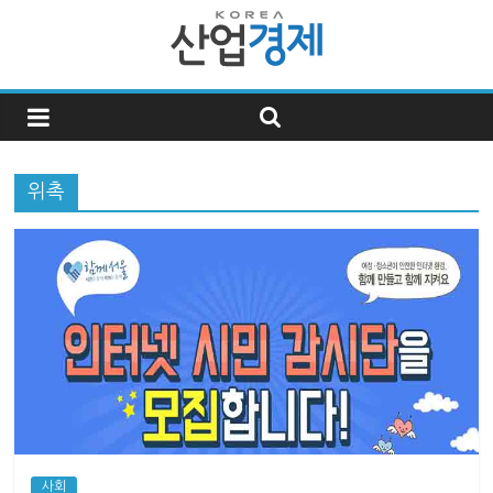
한
국
위촉
산
업
경
제
한
국
사회