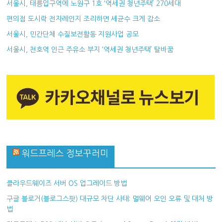
서울시, 태릉입구역에 노원구 1호 ‘역세권 청년주택’ 270세대
편의점 도시락 전자레인지 조리하면 세균수 크게 감소
서울시, 민간단체 수질보전활동 지원사업 공모
서울시, 천호역 인근 주유소 부지 ‘역세권 청년주택’ 탈바꿈
워드프레스 정보꾸러미
클라우드웨이즈 서버 OS 업그레이드 방법
구글 블로거(블로그스팟) 대규모 차단 사태: 멀웨어 오인 오류 및 대처 방
법