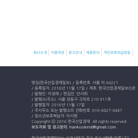
회사소개
이용약관
광고안내
제휴문의
개인보호취급방침
명칭(한국산업경제일보) / 등록번호: 서울 아 04221
/ 등록일자: 2016년 11월 17일 / 제호: 한국산업경제일보신문
/ 발행인: 이정래 / 편집인: 안서희
/ 발행소(주소): 서울 강동구 고덕로 210 911호
/ 발행일자: 2016년 11월 17일
/ 주사무소 또는 발행소의 전화번호: 010-4827-0467
/ 청소년보호책임자: 이서현
Copyright ⓒ 2016 한국산업경제. All rights reserved.
보도자료 및 광고문의
:
hankookind@gmail.com