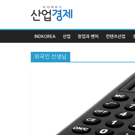
한
국
INDKOREA
산업
창업과 벤처
컨텐츠산업
산
외국인 선생님
업
경
제
한
국
산
업