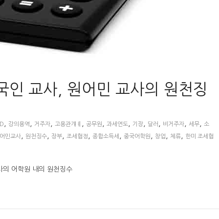
국인 교사, 원어민 교사의 원천징
,
,
,
,
,
,
,
,
,
,
D
강의용역
거주자
고용관걔ㅖ
공무원
과세연도
기장
달러
비거주자
세무
소
,
,
,
,
,
,
,
,
어민교사
원천징수
장부
조세협정
종합소득세
중국어학원
창업
체류
한미 조세협
사의 어학원 내의 원천징수