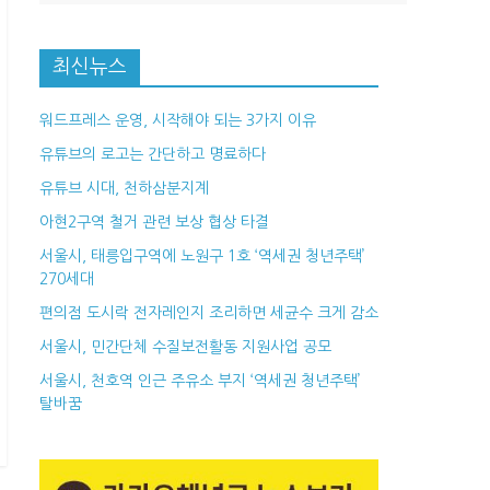
최신뉴스
워드프레스 운영, 시작해야 되는 3가지 이유
유튜브의 로고는 간단하고 명료하다
유튜브 시대, 천하삼분지계
아현2구역 철거 관련 보상 협상 타결
서울시, 태릉입구역에 노원구 1호 ‘역세권 청년주택’
270세대
편의점 도시락 전자레인지 조리하면 세균수 크게 감소
서울시, 민간단체 수질보전활동 지원사업 공모
서울시, 천호역 인근 주유소 부지 ‘역세권 청년주택’
탈바꿈