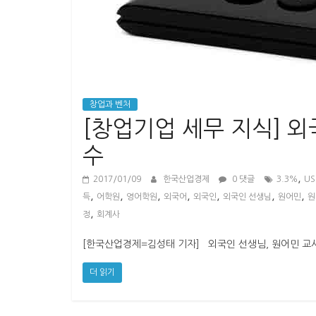
경
제
창업과 벤처
[창업기업 세무 지식] 외
수
,
2017/01/09
한국산업경제
0 댓글
3.3%
US
,
,
,
,
,
,
,
득
어학원
영어학원
외국어
외국인
외국인 선생님
원어민
원
,
정
회계사
[한국산업경제=김성태 기자] 외국인 선생님, 원어민 교
더 읽기