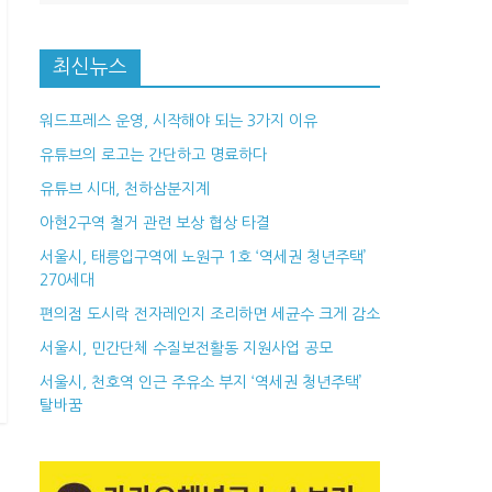
최신뉴스
워드프레스 운영, 시작해야 되는 3가지 이유
유튜브의 로고는 간단하고 명료하다
유튜브 시대, 천하삼분지계
아현2구역 철거 관련 보상 협상 타결
서울시, 태릉입구역에 노원구 1호 ‘역세권 청년주택’
270세대
편의점 도시락 전자레인지 조리하면 세균수 크게 감소
서울시, 민간단체 수질보전활동 지원사업 공모
서울시, 천호역 인근 주유소 부지 ‘역세권 청년주택’
탈바꿈