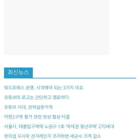
최신뉴스
워드프레스 운영, 시작해야 되는 3가지 이유
유튜브의 로고는 간단하고 명료하다
유튜브 시대, 천하삼분지계
아현2구역 철거 관련 보상 협상 타결
서울시, 태릉입구역에 노원구 1호 ‘역세권 청년주택’ 270세대
편의점 도시락 전자레인지 조리하면 세균수 크게 감소