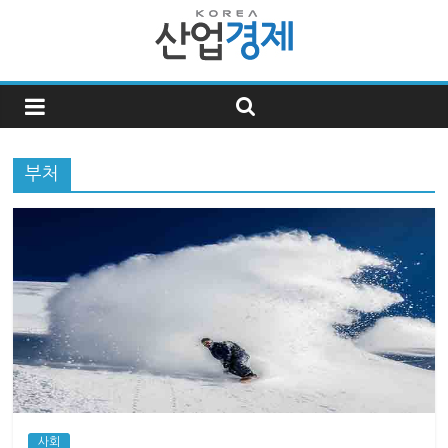
한
국
부처
산
업
경
제
한
국
사회