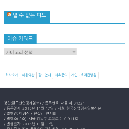
알 수 없는 피드
이슈 키워드
이
슈
키
워
회사소개
이용약관
광고안내
제휴문의
개인보호취급방침
드
명칭(한국산업경제일보) / 등록번호: 서울 아 04221
/ 등록일자: 2016년 11월 17일 / 제호: 한국산업경제일보신문
/ 발행인: 이정래 / 편집인: 안서희
/ 발행소(주소): 서울 강동구 고덕로 210 911호
/ 발행일자: 2016년 11월 17일