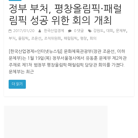
산
정부 부처, 평창올림픽·패럴
업
경
림픽 성공 위한 회의 개최
제
,
,
,
2017/01/20
한국산업경제
0 댓글
강원도
대회
문체부
,
,
,
,
,
,
부처
올림픽
조윤선
조직위원회
패럴림픽
평창
회의
[한국산업경제=인터넷뉴스팀] 문화체육관광부(장관 조윤선, 이하
문체부)는 1월 19일(목) 정부서울청사에서 유동훈 문체부 제2차관
주재로 제1차 범정부 평창올림픽·패럴림픽 담당관 회의를 가졌다.
문체부는 최근
더 읽기