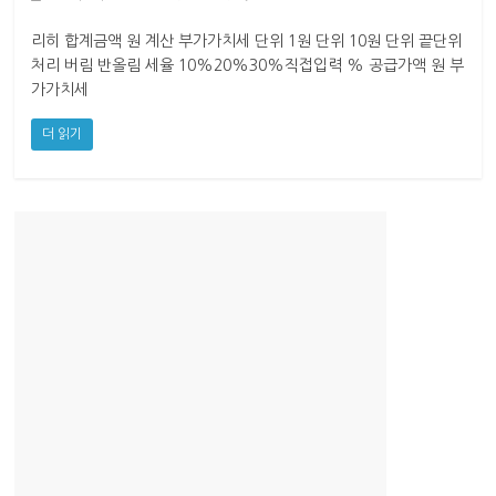
산
업
리히 합계금액 원 계산 부가가치세 단위 1원 단위 10원 단위 끝단위
경
처리 버림 반올림 세율 10%20%30%직접입력 % 공급가액 원 부
제
가가치세
더 읽기