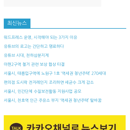
최신뉴스
워드프레스 운영, 시작해야 되는 3가지 이유
유튜브의 로고는 간단하고 명료하다
유튜브 시대, 천하삼분지계
아현2구역 철거 관련 보상 협상 타결
서울시, 태릉입구역에 노원구 1호 ‘역세권 청년주택’ 270세대
편의점 도시락 전자레인지 조리하면 세균수 크게 감소
서울시, 민간단체 수질보전활동 지원사업 공모
서울시, 천호역 인근 주유소 부지 ‘역세권 청년주택’ 탈바꿈