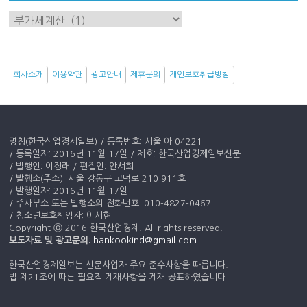
이
슈
키
워
회사소개
이용약관
광고안내
제휴문의
개인보호취급방침
드
명칭(한국산업경제일보) / 등록번호: 서울 아 04221
/ 등록일자: 2016년 11월 17일 / 제호: 한국산업경제일보신문
/ 발행인: 이정래 / 편집인: 안서희
/ 발행소(주소): 서울 강동구 고덕로 210 911호
/ 발행일자: 2016년 11월 17일
/ 주사무소 또는 발행소의 전화번호: 010-4827-0467
/ 청소년보호책임자: 이서현
Copyright ⓒ 2016 한국산업경제. All rights reserved.
보도자료 및 광고문의
:
hankookind@gmail.com
한국산업경제일보는 신문사업자 주요 준수사항을 따릅니다.
법 제21조에 따른 필요적 게재사항을 게재 공표하였습니다.