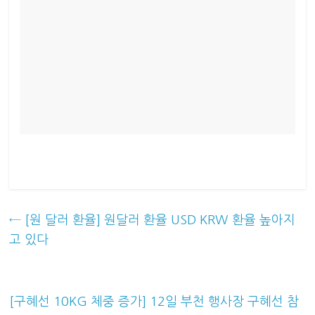
←
[원 달러 환율] 원달러 환율 USD KRW 환율 높아지
고 있다
[구혜선 10KG 체중 증가] 12일 부천 행사장 구혜선 참