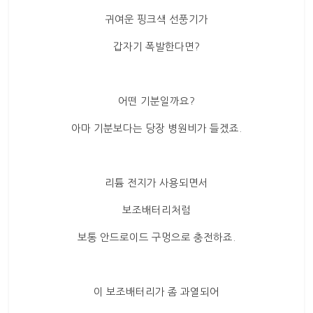
산
업
귀여운 핑크색 선풍기가
경
갑자기 폭발한다면?
제
어떤 기분일까요?
아마 기분보다는 당장 병원비가 들겠죠.
리튬 전지가 사용되면서
보조배터리처럼
보통 안드로이드 구멍으로 충전하죠.
이 보조배터리가 좀 과열되어