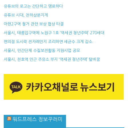
유튜브의 로고는 간단하고 명료하다
유튜브 시대, 천하삼분지계
아현2구역 철거 관련 보상 협상 타결
서울시, 태릉입구역에 노원구 1호 ‘역세권 청년주택’ 270세대
편의점 도시락 전자레인지 조리하면 세균수 크게 감소
서울시, 민간단체 수질보전활동 지원사업 공모
서울시, 천호역 인근 주유소 부지 ‘역세권 청년주택’ 탈바꿈
워드프레스 정보꾸러미