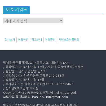
이슈 키워드
이
슈
키
워
회사소개
이용약관
광고안내
제휴문의
개인보호취급방침
드
명칭(한국산업경제일보) / 등록번호: 서울 아 04221
/ 등록일자: 2016년 11월 17일 / 제호: 한국산업경제일보신문
/ 발행인: 이정래 / 편집인: 안서희
/ 발행소(주소): 서울 강동구 고덕로 210 911호
/ 발행일자: 2016년 11월 17일
/ 주사무소 또는 발행소의 전화번호: 010-4827-0467
/ 청소년보호책임자: 이서현
Copyright ⓒ 2016 한국산업경제. All rights reserved.
보도자료 및 광고문의
:
hankookind@gmail.com
한국산업경제일보는 신문사업자 주요 준수사항을 따릅니다.