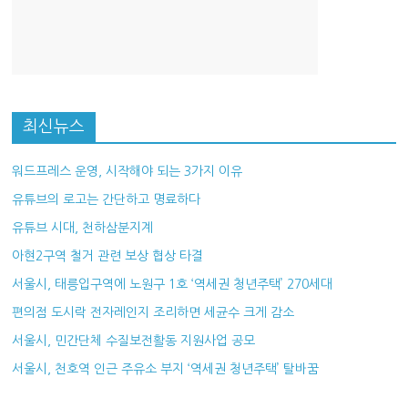
최신뉴스
워드프레스 운영, 시작해야 되는 3가지 이유
유튜브의 로고는 간단하고 명료하다
유튜브 시대, 천하삼분지계
아현2구역 철거 관련 보상 협상 타결
서울시, 태릉입구역에 노원구 1호 ‘역세권 청년주택’ 270세대
편의점 도시락 전자레인지 조리하면 세균수 크게 감소
서울시, 민간단체 수질보전활동 지원사업 공모
서울시, 천호역 인근 주유소 부지 ‘역세권 청년주택’ 탈바꿈